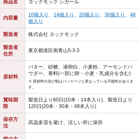
商品名
ヨックモック シガール
10個入り
、
14個入り
、
20個入り
、
30個入り
、
48
内容量
個入り
製造者
株式会社 ヨックモック
製造者
東京都港区南青山5-3-3
住所
バター、砂糖、液卵白、小麦粉、アーモンドパ
ウダー、香料(一部に卵・小麦・乳成分を含む)
原材料
※ 原材料の並び順はパッケージと異なっている可能性がありま
す。
賞味期
製造日より60日(10本・14本入り)、製造日より
限
120日(20本・30本・48本入り)
保存方
高温多湿を避け、涼しい所に保存
法
箱の大