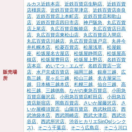
ルカス近鉄本店
、
近鉄百貨店生駒店
、
近鉄百貨
店橿原店
、
近鉄百貨店草津店
、
近鉄百貨店奈良
店
、
近鉄百貨店上本町店
、
近鉄百貨店和歌山
店
、
近鉄百貨店四日市店
、
神戸阪急
、
丸広百貨
店上尾店
、
丸広百貨店飯能店
、
丸広百貨店日高
店
、
丸広百貨店東松山店
、
丸広百貨店入間店
、
丸広百貨店川越店
、
丸広百貨店坂戸店
、
丸井今
井札幌本店
、
松菱百貨店
、
松屋浅草
、
松屋銀
座
、
松坂屋名古屋店
、
松坂屋静岡店
、
松坂屋高
槻店
、
松坂屋豊田店
、
松坂屋上野店
、
名鉄百貨
店本店
、
めいてつ・エムザ
、
名鉄百貨店一宮
販売場
店
、
水戸京成百貨店
、
福岡三越
、
銀座三越
、
広
所
島三越
、
星ヶ丘三越
、
松山三越
、
名古屋栄三
越
、
日本橋三越本店
、
札幌三越
、
仙台三越
、
高
松三越
、
三越徳島
、
ながの東急百貨店
、
小田急
百貨店藤沢店
、
小田急百貨店町田店
、
小田急百
貨店新宿店
、
岡島百貨店
、
さいか屋藤沢店
、
さ
いか屋横須賀店
、
山陽百貨店
、
西武秋田店
、
西
武池袋本店
、
西武岡崎店
、
西武大津店
、
西武渋
谷店
、
西武所沢店
、
渋谷ヒカリエSinQs(シンク
ス)
、
そごう千葉店
、
そごう広島店
、
そごう川口