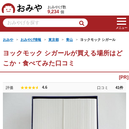
おみや
おみやげ数
9,234
個
メニュー
おみや
おみやげ情報
東京都
青山
ヨックモック シガール
ヨックモック シガールが買える場所はど
こか・食べてみた口コミ
4.6
評価
口コミ
41
件
★★★★★