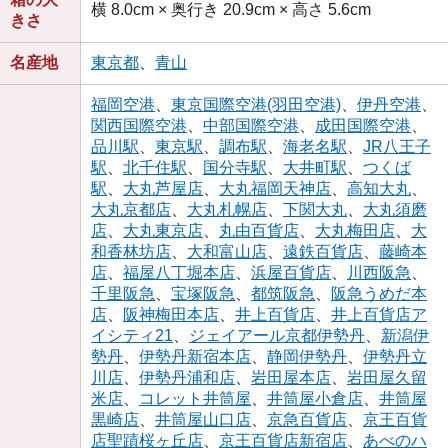
横 8.0cm × 奥行き 20.9cm × 高さ 5.6cm
きさ
名産地
東京都
、
青山
福岡空港
、
東京国際空港(羽田空港)
、
伊丹空港
、
関西国際空港
、
中部国際空港
、
成田国際空港
、
品川駅
、
東京駅
、
調布駅
、
海老名駅
、
JR八王子
駅
、
北千住駅
、
国分寺駅
、
大井町駅
、
つくば
駅
、
大丸芦屋店
、
大丸福岡天神店
、
高知大丸
、
大丸京都店
、
大丸札幌店
、
下関大丸
、
大丸須磨
店
、
大丸東京店
、
丸由百貨店
、
大丸梅田店
、
大
和香林坊店
、
大和富山店
、
遠鉄百貨店
、
藤崎本
店
、
福屋八丁堀本店
、
浜屋百貨店
、
川西阪急
、
千里阪急
、
宝塚阪急
、
都筑阪急
、
阪急うめだ本
店
、
阪神梅田本店
、
井上百貨店
、
井上百貨店ア
イシティ21
、
ジェイアール京都伊勢丹
、
新潟伊
勢丹
、
伊勢丹新宿本店
、
静岡伊勢丹
、
伊勢丹立
川店
、
伊勢丹浦和店
、
岩田屋本店
、
岩田屋久留
米店
、
コレット井筒屋
、
井筒屋小倉店
、
井筒屋
黒崎店
、
井筒屋山口店
、
京急百貨店
、
京王百貨
店聖蹟桜ヶ丘店
、
京王百貨店新宿店
、
あべのハ