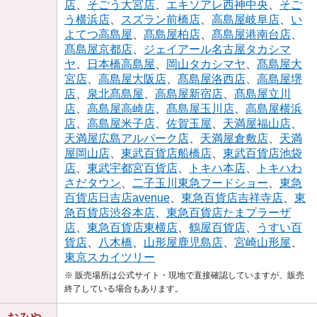
店
、
そごう大宮店
、
エキソアレ西神中央
、
そご
う横浜店
、
スズラン前橋店
、
高島屋岐阜店
、
い
よてつ高島屋
、
髙島屋柏店
、
髙島屋港南台店
、
髙島屋京都店
、
ジェイアール名古屋タカシマ
ヤ
、
日本橋高島屋
、
岡山タカシマヤ
、
髙島屋大
宮店
、
高島屋大阪店
、
髙島屋洛西店
、
高島屋堺
店
、
泉北髙島屋
、
高島屋新宿店
、
髙島屋立川
店
、
高島屋高崎店
、
髙島屋玉川店
、
高島屋横浜
店
、
高島屋米子店
、
佐賀玉屋
、
天満屋福山店
、
天満屋広島アルパーク店
、
天満屋倉敷店
、
天満
屋岡山店
、
東武百貨店船橋店
、
東武百貨店池袋
店
、
東武宇都宮百貨店
、
トキハ本店
、
トキハわ
さだタウン
、
二子玉川東急フードショー
、
東急
百貨店日吉店avenue
、
東急百貨店吉祥寺店
、
東
急百貨店渋谷本店
、
東急百貨店たまプラーザ
店
、
東急百貨店東横店
、
鶴屋百貨店
、
うすい百
貨店
、
八木橋
、
山形屋鹿児島店
、
宮崎山形屋
、
東京スカイツリー
※ 販売場所は公式サイト・現地で直接確認していますが、販売
終了している場合もあります。