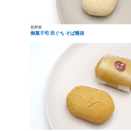
長野県
御菓子司 田ぐち そば饅頭