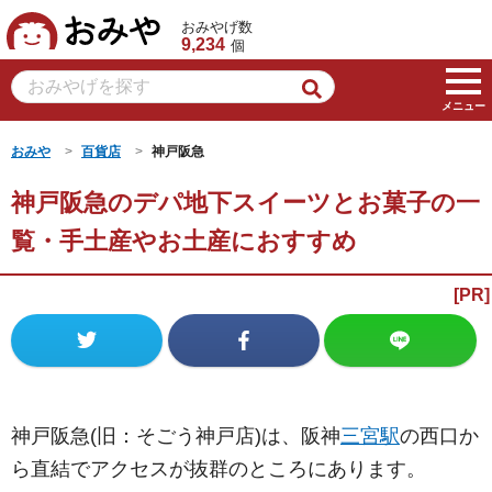
おみや
おみやげ数
9,234
個
メニュー
おみや
百貨店
神戸阪急
神戸阪急のデパ地下スイーツとお菓子の一
覧・手土産やお土産におすすめ
神戸阪急(旧：そごう神戸店)は、阪神
三宮駅
の西口か
ら直結でアクセスが抜群のところにあります。