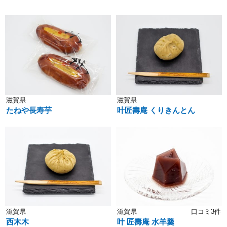
滋賀県
滋賀県
たねや長寿芋
叶匠壽庵 くりきんとん
滋賀県
滋賀県
口コミ3件
西木木
叶 匠壽庵 水羊羹