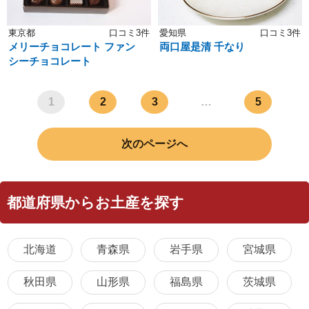
東京都
口コミ3件
愛知県
口コミ3件
メリーチョコレート ファン
両口屋是清 千なり
シーチョコレート
1
2
3
…
5
次のページへ
都道府県からお土産を探す
北海道
青森県
岩手県
宮城県
秋田県
山形県
福島県
茨城県