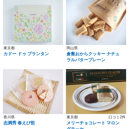
東京都
岡山県
カドー ドゥ プランタン
倉敷おからクッキー ナチュ
ラルバタープレーン
香川県
東京都
口コミ2件
志満秀 春えび煎
メリーチョコレート マロン
グラッセ