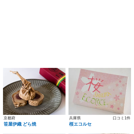
京都府
兵庫県
口コミ1件
笹屋伊織 どら焼
桜エコルセ