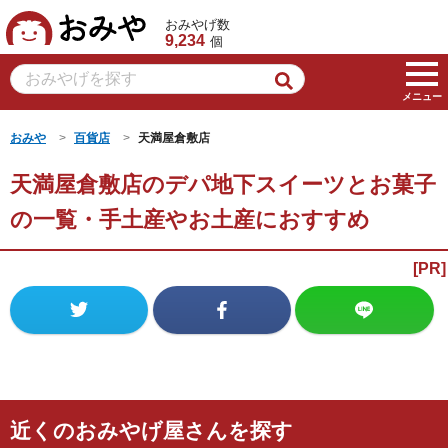
おみや
おみやげ数
9,234
個
メニュー
おみや
百貨店
天満屋倉敷店
天満屋倉敷店のデパ地下スイーツとお菓子
の一覧・手土産やお土産におすすめ
近くのおみやげ屋さんを探す