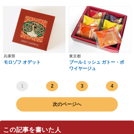
兵庫県
東京都
モロゾフ オデット
ブールミッシュ ガトー・ボ
ワイヤージュ
1
2
3
4
次のページへ
この記事を書いた人