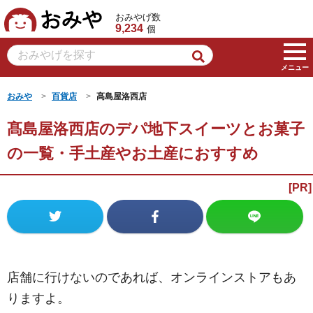
おみや
おみやげ数
9,234
個
メニュー
おみや
百貨店
髙島屋洛西店
髙島屋洛西店のデパ地下スイーツとお菓子
の一覧・手土産やお土産におすすめ
店舗に行けないのであれば、オンラインストアもあ
りますよ。