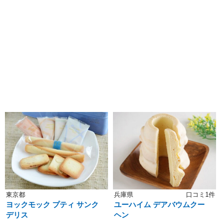
東京都
兵庫県
口コミ1件
ヨックモック プティ サンク
ユーハイム デアバウムクー
デリス
ヘン