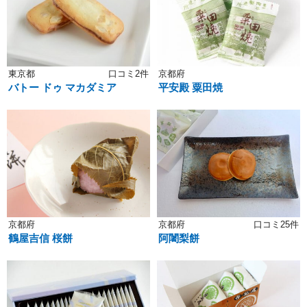
東京都
口コミ2件
京都府
バトー ドゥ マカダミア
平安殿 粟田焼
京都府
京都府
口コミ25件
鶴屋吉信 桜餅
阿闍梨餅