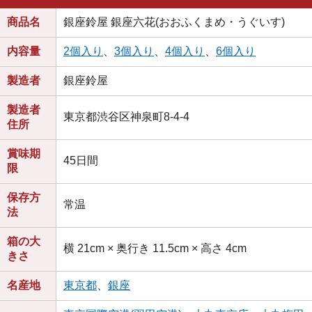
商品名
銀座鈴屋 銀座六花(おおふくまめ・うぐいす)
内容量
2個入り
、
3個入り
、
4個入り
、
6個入り
製造者
銀座鈴屋
製造者
東京都渋谷区神泉町8-4-4
住所
賞味期
45日間
限
保存方
常温
法
箱の大
横 21cm × 奥行き 11.5cm × 高さ 4cm
きさ
名産地
東京都
、
銀座