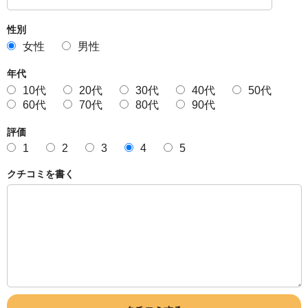
性別
女性
男性
年代
10代
20代
30代
40代
50代
60代
70代
80代
90代
評価
1
2
3
4
5
クチコミを書く