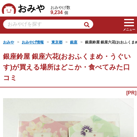
おみや
おみやげ数
9,234
個
メニュー
おみや
おみやげ情報
東京都
銀座
銀座鈴屋 銀座六花(おおふくま
銀座鈴屋 銀座六花(おおふくまめ・うぐい
す)が買える場所はどこか・食べてみた口
コミ