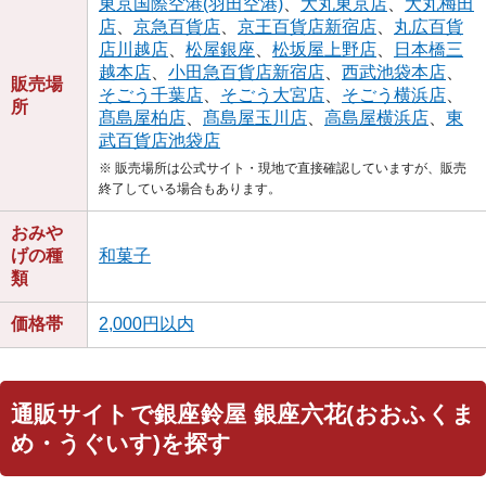
東京国際空港(羽田空港)
、
大丸東京店
、
大丸梅田
店
、
京急百貨店
、
京王百貨店新宿店
、
丸広百貨
店川越店
、
松屋銀座
、
松坂屋上野店
、
日本橋三
越本店
、
小田急百貨店新宿店
、
西武池袋本店
、
販売場
そごう千葉店
、
そごう大宮店
、
そごう横浜店
、
所
髙島屋柏店
、
髙島屋玉川店
、
高島屋横浜店
、
東
武百貨店池袋店
※ 販売場所は公式サイト・現地で直接確認していますが、販売
終了している場合もあります。
おみや
げの種
和菓子
類
価格帯
2,000円以内
通販サイトで銀座鈴屋 銀座六花(おおふくま
め・うぐいす)を探す