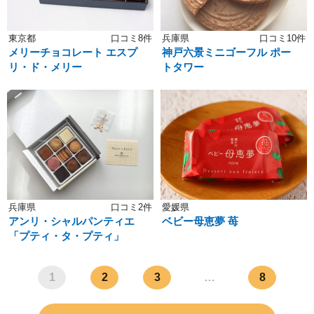
東京都
口コミ8件
兵庫県
口コミ10件
メリーチョコレート エスプ
神戸六景ミニゴーフル ポー
リ・ド・メリー
トタワー
兵庫県
口コミ2件
愛媛県
アンリ・シャルパンティエ
ベビー母恵夢 苺
「プティ・タ・プティ」
1
2
3
…
8