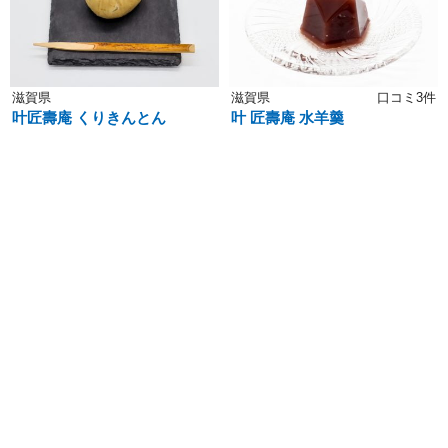
滋賀県
滋賀県
口コミ3件
叶匠壽庵 くりきんとん
叶 匠壽庵 水羊羹