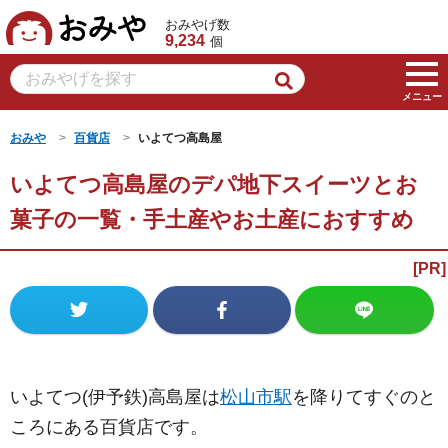
おみや
おみやげ数
9,234
個
メニュー
おみや
百貨店
いよてつ高島屋
いよてつ高島屋のデパ地下スイーツとお
菓子の一覧・手土産やお土産におすすめ
いよてつ(伊予鉄)高島屋は
松山市駅
を降りてすぐのと
ころにある百貨店です。