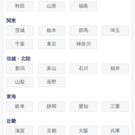
秋田
山形
福島
関東
茨城
栃木
群馬
埼玉
千葉
東京
神奈川
信越・北陸
新潟
富山
石川
福井
山梨
長野
東海
岐阜
静岡
愛知
三重
近畿
滋賀
京都
大阪
兵庫