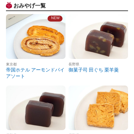
おみやげ一覧
東京都
長野県
帝国ホテル アーモンドパイ
御菓子司 田ぐち 栗羊羹
アソート