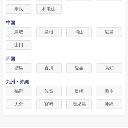
奈良
和歌山
中国
鳥取
島根
岡山
広島
山口
四国
徳島
香川
愛媛
高知
九州・沖縄
福岡
佐賀
長崎
熊本
大分
宮崎
鹿児島
沖縄