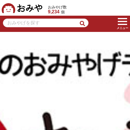
おみや
おみやげ数
9,234
個
メニュー