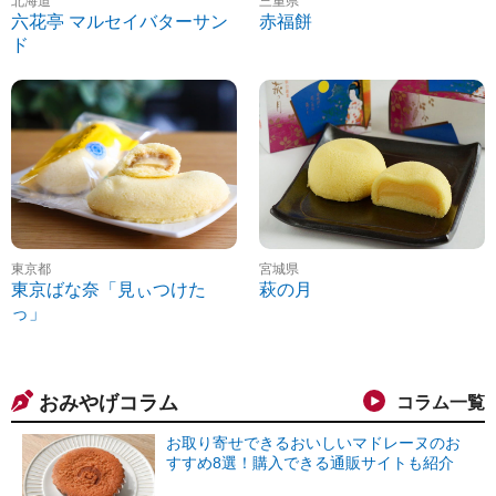
北海道
三重県
六花亭 マルセイバターサン
赤福餅
ド
東京都
宮城県
東京ばな奈「見ぃつけた
萩の月
っ」
おみやげコラム
コラム一覧
お取り寄せできるおいしいマドレーヌのお
すすめ8選！購入できる通販サイトも紹介