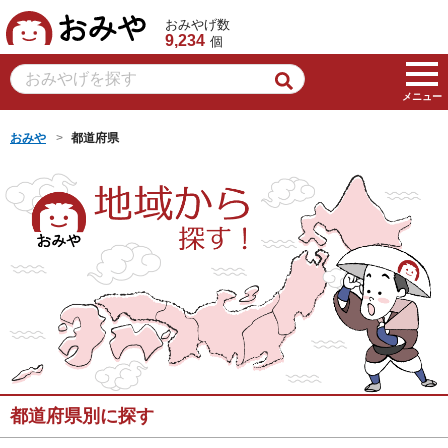
おみや
おみやげ数
9,234
個
メニュー
おみや
都道府県
都道府県別に探す