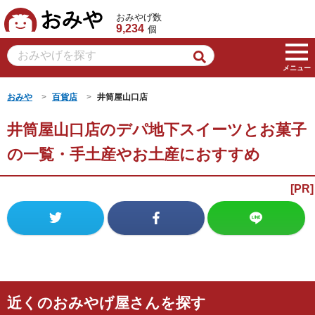
おみや
おみやげ数
9,234
個
メニュー
おみや
百貨店
井筒屋山口店
井筒屋山口店のデパ地下スイーツとお菓子
の一覧・手土産やお土産におすすめ
近くのおみやげ屋さんを探す