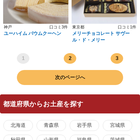
神戸
口コミ3件
東京都
口コミ1件
ユーハイム バウムクーヘン
メリーチョコレート サヴー
ル・ド・メリー
1
2
3
次のページへ
都道府県からお土産を探す
北海道
青森県
岩手県
宮城県
秋田県
山形県
福島県
茨城県