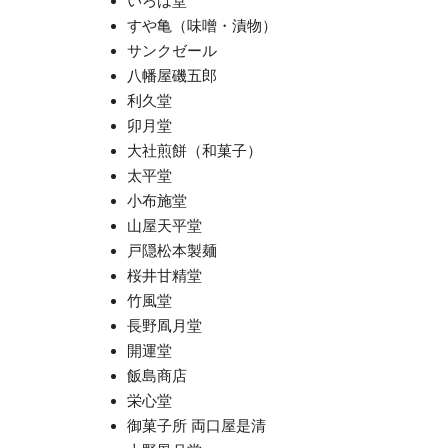
いろは堂
すや亀（味噌・漬物）
サンクゼール
八幡屋磯五郎
利久堂
卯月堂
大社煎餅（和菓子）
太平堂
小布施堂
山屋天平堂
戸隠松本製麺
桜井甘精堂
竹風堂
長野凮月堂
開運堂
飯島商店
栄心堂
御菓子所 両口屋是清