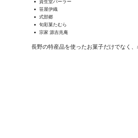
資生堂パーラー
笹屋伊織
式部郷
旬彩菓たむら
宗家 源吉兆庵
長野の特産品を使ったお菓子だけでなく、