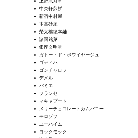
上野凮月堂
中央軒煎餅
新宿中村屋
本高砂屋
榮太樓總本鋪
諸国銘菓
銀座文明堂
ガトー・ド・ボワイヤージュ
ゴディバ
ゴンチャロフ
デメル
パミエ
フランセ
マキャプート
メリーチョコレートカムパニー
モロゾフ
ユーハイム
ヨックモック