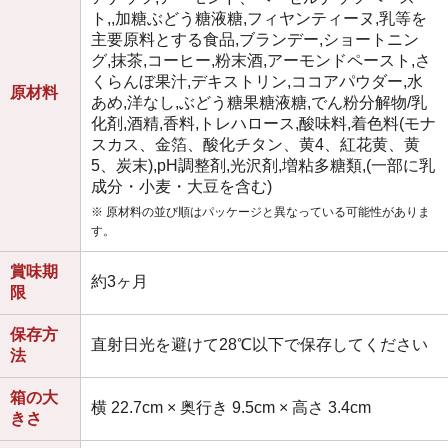
ト,,加糖ぶどう糖液糖,フィヤンティーヌ,乳等を
主要原料とする食品,ブランデー,ショートニン
グ,抹茶,コーヒー,粉末酒,アーモンドペースト,さ
くらんぼ果汁,デキストリン,ココアパウダー,水
原材料
あめ,洋なし,ぶどう糖果糖液糖,でん粉分解物/乳
化剤,酒精,香料,トレハロース,酸味料,着色料(モナ
スカス、金箔、酸化チタン、黄4、紅花黄、黄
5、炭末),pH調整剤,光沢剤,増粘多糖類,(一部に乳
成分・小麦・大豆を含む)
※ 原材料の並び順はパッケージと異なっている可能性がありま
す。
賞味期
約3ヶ月
限
保存方
直射日光を避けて28℃以下で保存してください
法
箱の大
横 22.7cm × 奥行き 9.5cm × 高さ 3.4cm
きさ