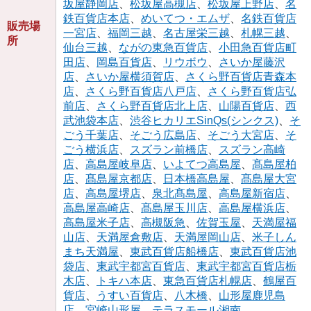
坂屋静岡店
、
松坂屋高槻店
、
松坂屋上野店
、
名
鉄百貨店本店
、
めいてつ・エムザ
、
名鉄百貨店
販売場
一宮店
、
福岡三越
、
名古屋栄三越
、
札幌三越
、
所
仙台三越
、
ながの東急百貨店
、
小田急百貨店町
田店
、
岡島百貨店
、
リウボウ
、
さいか屋藤沢
店
、
さいか屋横須賀店
、
さくら野百貨店青森本
店
、
さくら野百貨店八戸店
、
さくら野百貨店弘
前店
、
さくら野百貨店北上店
、
山陽百貨店
、
西
武池袋本店
、
渋谷ヒカリエSinQs(シンクス)
、
そ
ごう千葉店
、
そごう広島店
、
そごう大宮店
、
そ
ごう横浜店
、
スズラン前橋店
、
スズラン高崎
店
、
高島屋岐阜店
、
いよてつ高島屋
、
髙島屋柏
店
、
髙島屋京都店
、
日本橋高島屋
、
髙島屋大宮
店
、
高島屋堺店
、
泉北髙島屋
、
高島屋新宿店
、
高島屋高崎店
、
髙島屋玉川店
、
高島屋横浜店
、
高島屋米子店
、
高槻阪急
、
佐賀玉屋
、
天満屋福
山店
、
天満屋倉敷店
、
天満屋岡山店
、
米子しん
まち天満屋
、
東武百貨店船橋店
、
東武百貨店池
袋店
、
東武宇都宮百貨店
、
東武宇都宮百貨店栃
木店
、
トキハ本店
、
東急百貨店札幌店
、
鶴屋百
貨店
、
うすい百貨店
、
八木橋
、
山形屋鹿児島
店
、
宮崎山形屋
、
テラスモール湘南