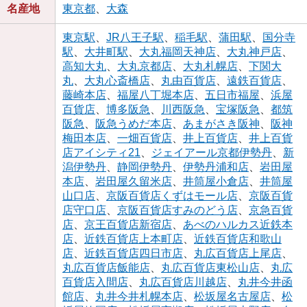
名産地
東京都
、
大森
東京駅
、
JR八王子駅
、
稲毛駅
、
蒲田駅
、
国分寺
駅
、
大井町駅
、
大丸福岡天神店
、
大丸神戸店
、
高知大丸
、
大丸京都店
、
大丸札幌店
、
下関大
丸
、
大丸心斎橋店
、
丸由百貨店
、
遠鉄百貨店
、
藤崎本店
、
福屋八丁堀本店
、
五日市福屋
、
浜屋
百貨店
、
博多阪急
、
川西阪急
、
宝塚阪急
、
都筑
阪急
、
阪急うめだ本店
、
あまがさき阪神
、
阪神
梅田本店
、
一畑百貨店
、
井上百貨店
、
井上百貨
店アイシティ21
、
ジェイアール京都伊勢丹
、
新
潟伊勢丹
、
静岡伊勢丹
、
伊勢丹浦和店
、
岩田屋
本店
、
岩田屋久留米店
、
井筒屋小倉店
、
井筒屋
山口店
、
京阪百貨店くずはモール店
、
京阪百貨
店守口店
、
京阪百貨店すみのどう店
、
京急百貨
店
、
京王百貨店新宿店
、
あべのハルカス近鉄本
店
、
近鉄百貨店上本町店
、
近鉄百貨店和歌山
店
、
近鉄百貨店四日市店
、
丸広百貨店上尾店
、
丸広百貨店飯能店
、
丸広百貨店東松山店
、
丸広
百貨店入間店
、
丸広百貨店川越店
、
丸井今井函
館店
、
丸井今井札幌本店
、
松坂屋名古屋店
、
松