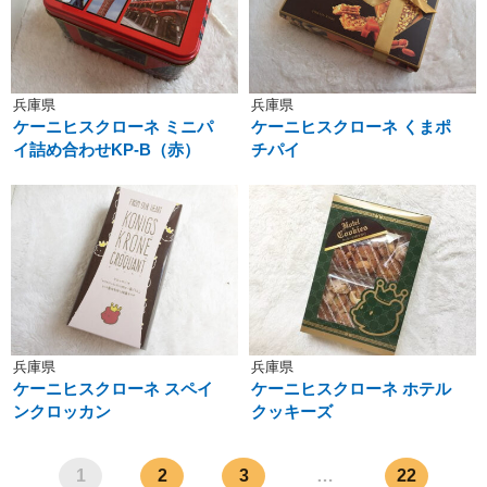
兵庫県
兵庫県
ケーニヒスクローネ ミニパ
ケーニヒスクローネ くまポ
イ詰め合わせKP-B（赤）
チパイ
兵庫県
兵庫県
ケーニヒスクローネ スペイ
ケーニヒスクローネ ホテル
ンクロッカン
クッキーズ
1
2
3
…
22