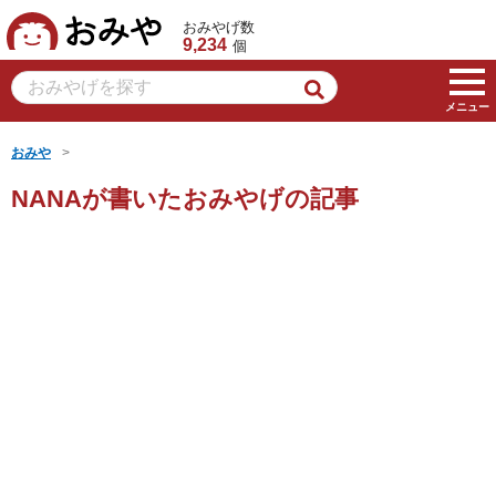
おみや
おみやげ数
9,234
個
メニュー
おみや
NANAが書いたおみやげの記事