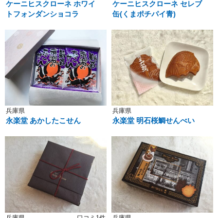
ケーニヒスクローネ ホワイ
ケーニヒスクローネ セレブ
トフォンダンショコラ
缶(くまポチパイ青)
兵庫県
兵庫県
永楽堂 あかしたこせん
永楽堂 明石桜鯛せんべい
兵庫県
口コミ1件
兵庫県