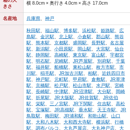
箱の大
横 8.0cm × 奥行き 4.0cm × 高さ 17.0cm
きさ
名産地
兵庫県
、
神戸
秋田駅
、
福山駅
、
博多駅
、
浜松駅
、
姫路駅
、
広
島駅
、
金沢駅
、
北上駅
、
小倉駅
、
郡山駅
、
熊谷
駅
、
熊本駅
、
京都駅
、
盛岡駅
、
長野駅
、
名古屋
駅
、
新潟駅
、
小田原駅
、
岡山駅
、
大宮駅
、
仙台
駅
、
静岡駅
、
高崎駅
、
東京駅
、
富山駅
、
宇都宮
駅
、
明石駅
、
尼崎駅
、
JR芦屋駅
、
別府駅
、
千葉
駅
、
福井駅
、
船橋駅
、
東松山駅
、
枚方市駅
、
市
川駅
、
稲毛駅
、
JR加古川駅
、
柏駅
、
近鉄四日市
駅
、
神戸駅
、
元町駅
、
甲府駅
、
倉敷駅
、
JR草津
駅
、
京橋駅
、
松戸駅
、
松山市駅
、
水戸駅
、
宮崎
駅
、
長崎駅
、
中津駅
、
JR沼津駅
、
大分駅
、
岡崎
駅
、
折尾駅
、
JR大阪駅
、
JR佐賀駅
、
JR佐伯
駅
、
栄駅
、
三ノ宮駅
、
JR下関駅
、
住吉駅
、
高松
駅
、
宝塚駅
、
JR高槻駅
、
垂水駅
、
天王寺駅
、
JR
鳥取駅
、
梅田駅
、
JR浦和駅
、
和歌山駅
、
山口
駅
、
大和八木駅
、
大和西大寺駅
、
横浜駅
、
行橋
駅
、
調布パルコ
、
大丸芦屋店
、
大丸神戸店
、
大