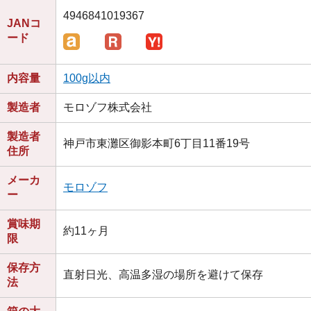
4946841019367
JANコ
ード
内容量
100g以内
製造者
モロゾフ株式会社
製造者
神戸市東灘区御影本町6丁目11番19号
住所
メーカ
モロゾフ
ー
賞味期
約11ヶ月
限
保存方
直射日光、高温多湿の場所を避けて保存
法