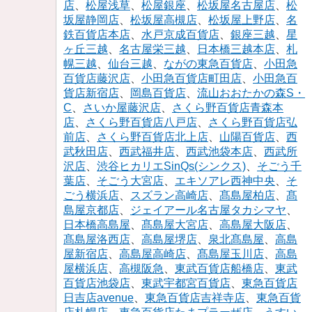
店
、
松屋浅草
、
松屋銀座
、
松坂屋名古屋店
、
松
坂屋静岡店
、
松坂屋高槻店
、
松坂屋上野店
、
名
鉄百貨店本店
、
水戸京成百貨店
、
銀座三越
、
星
ヶ丘三越
、
名古屋栄三越
、
日本橋三越本店
、
札
幌三越
、
仙台三越
、
ながの東急百貨店
、
小田急
百貨店藤沢店
、
小田急百貨店町田店
、
小田急百
貨店新宿店
、
岡島百貨店
、
流山おおたかの森S・
C
、
さいか屋藤沢店
、
さくら野百貨店青森本
店
、
さくら野百貨店八戸店
、
さくら野百貨店弘
前店
、
さくら野百貨店北上店
、
山陽百貨店
、
西
武秋田店
、
西武福井店
、
西武池袋本店
、
西武所
沢店
、
渋谷ヒカリエSinQs(シンクス)
、
そごう千
葉店
、
そごう大宮店
、
エキソアレ西神中央
、
そ
ごう横浜店
、
スズラン高崎店
、
髙島屋柏店
、
髙
島屋京都店
、
ジェイアール名古屋タカシマヤ
、
日本橋高島屋
、
髙島屋大宮店
、
高島屋大阪店
、
髙島屋洛西店
、
高島屋堺店
、
泉北髙島屋
、
高島
屋新宿店
、
高島屋高崎店
、
髙島屋玉川店
、
高島
屋横浜店
、
高槻阪急
、
東武百貨店船橋店
、
東武
百貨店池袋店
、
東武宇都宮百貨店
、
東急百貨店
日吉店avenue
、
東急百貨店吉祥寺店
、
東急百貨