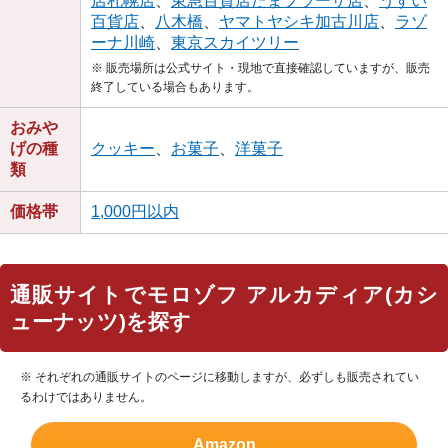
店札幌店
、
東急百貨店たまプラーザ店
、
うすい
百貨店
、
八木橋
、
ヤマトヤシキ加古川店
、
ラゾ
ーナ川崎
、
東京スカイツリー
※ 販売場所は公式サイト・現地で直接確認していますが、販売
終了している場合もあります。
おみや
げの種
クッキー
、
お菓子
、
洋菓子
類
価格帯
1,000円以内
通販サイトでモロゾフ アルカディア(カシ
ューナッツ)を探す
※ それぞれの通販サイトのページに移動しますが、必ずしも販売されてい
るわけではありません。
Amazon