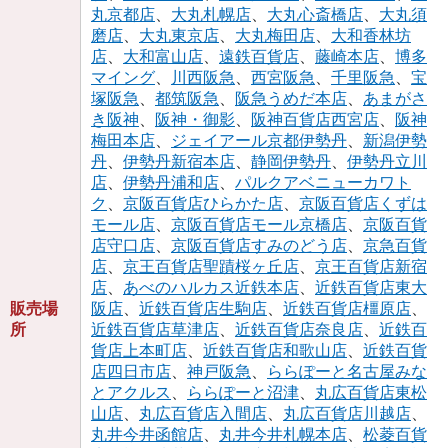
丸京都店
、
大丸札幌店
、
大丸心斎橋店
、
大丸須
磨店
、
大丸東京店
、
大丸梅田店
、
大和香林坊
店
、
大和富山店
、
遠鉄百貨店
、
藤崎本店
、
博多
マイング
、
川西阪急
、
西宮阪急
、
千里阪急
、
宝
塚阪急
、
都筑阪急
、
阪急うめだ本店
、
あまがさ
き阪神
、
阪神・御影
、
阪神百貨店西宮店
、
阪神
梅田本店
、
ジェイアール京都伊勢丹
、
新潟伊勢
丹
、
伊勢丹新宿本店
、
静岡伊勢丹
、
伊勢丹立川
店
、
伊勢丹浦和店
、
パルクアベニューカワト
ク
、
京阪百貨店ひらかた店
、
京阪百貨店くずは
モール店
、
京阪百貨店モール京橋店
、
京阪百貨
店守口店
、
京阪百貨店すみのどう店
、
京急百貨
店
、
京王百貨店聖蹟桜ヶ丘店
、
京王百貨店新宿
店
、
あべのハルカス近鉄本店
、
近鉄百貨店東大
販売場
阪店
、
近鉄百貨店生駒店
、
近鉄百貨店橿原店
、
所
近鉄百貨店草津店
、
近鉄百貨店奈良店
、
近鉄百
貨店上本町店
、
近鉄百貨店和歌山店
、
近鉄百貨
店四日市店
、
神戸阪急
、
ららぽーと名古屋みな
とアクルス
、
ららぽーと沼津
、
丸広百貨店東松
山店
、
丸広百貨店入間店
、
丸広百貨店川越店
、
丸井今井函館店
、
丸井今井札幌本店
、
松菱百貨