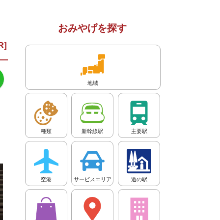
おみやげを探す
地域
種類
新幹線駅
主要駅
空港
サービスエリア
道の駅