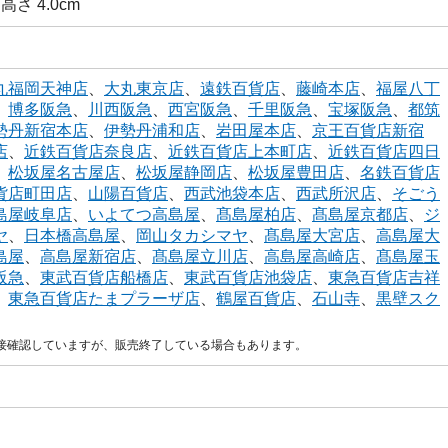
 高さ 4.0cm
丸福岡天神店
、
大丸東京店
、
遠鉄百貨店
、
藤崎本店
、
福屋八丁
、
博多阪急
、
川西阪急
、
西宮阪急
、
千里阪急
、
宝塚阪急
、
都筑
勢丹新宿本店
、
伊勢丹浦和店
、
岩田屋本店
、
京王百貨店新宿
店
、
近鉄百貨店奈良店
、
近鉄百貨店上本町店
、
近鉄百貨店四日
、
松坂屋名古屋店
、
松坂屋静岡店
、
松坂屋豊田店
、
名鉄百貨店
貨店町田店
、
山陽百貨店
、
西武池袋本店
、
西武所沢店
、
そごう
島屋岐阜店
、
いよてつ高島屋
、
髙島屋柏店
、
髙島屋京都店
、
ジ
ヤ
、
日本橋高島屋
、
岡山タカシマヤ
、
髙島屋大宮店
、
高島屋大
島屋
、
高島屋新宿店
、
髙島屋立川店
、
高島屋高崎店
、
髙島屋玉
阪急
、
東武百貨店船橋店
、
東武百貨店池袋店
、
東急百貨店吉祥
、
東急百貨店たまプラーザ店
、
鶴屋百貨店
、
石山寺
、
黒壁スク
直接確認していますが、販売終了している場合もあります。