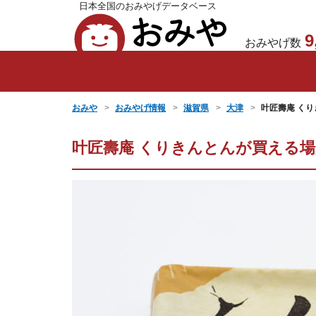
日本全国のおみやげデータベース
おみや
9
おみやげ数
おみや
おみやげ情報
滋賀県
大津
叶匠壽庵 く
叶匠壽庵 くりきんとんが買える