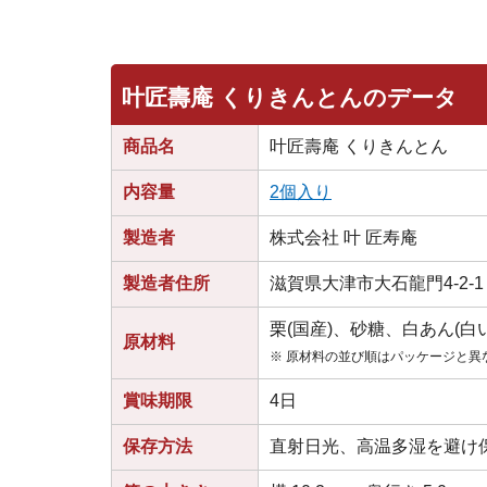
叶匠壽庵 くりきんとんのデータ
商品名
叶匠壽庵 くりきんとん
内容量
2個入り
製造者
株式会社 叶 匠寿庵
製造者住所
滋賀県大津市大石龍門4-2-1
栗(国産)、砂糖、白あん(白い
原材料
※ 原材料の並び順はパッケージと異
賞味期限
4日
保存方法
直射日光、高温多湿を避け