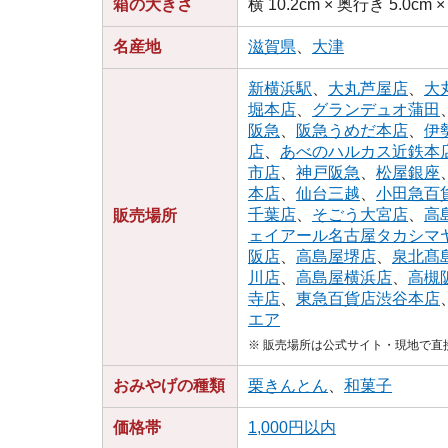
箱の大きさ
横 10.2cm × 奥行き 5.0cm ×
名産地
滋賀県
、
大津
新横浜駅
、
大丸芦屋店
、
大
堀本店
、
グランデュオ蒲田
阪急
、
阪急うめだ本店
、
伊
店
、
あべのハルカス近鉄本
市店
、
神戸阪急
、
松屋銀座
本店
、
仙台三越
、
小田急百
千葉店
、
そごう大宮店
、
高
販売場所
ェイアール名古屋タカシマ
阪店
、
高島屋堺店
、
泉北髙
川店
、
高島屋横浜店
、
高槻
寺店
、
東急百貨店渋谷本店
エア
※ 販売場所は公式サイト・現地で
おみやげの種類
栗きんとん
、
和菓子
価格帯
1,000円以内