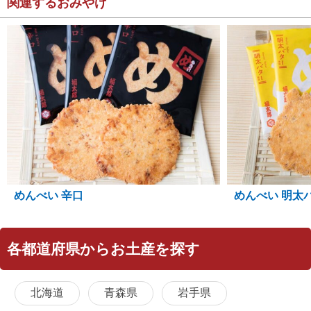
関連するおみやげ
めんべい 辛口
めんべい 明太
各都道府県からお土産を探す
北海道
青森県
岩手県