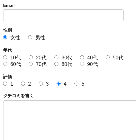
Email
性別
女性
男性
年代
10代
20代
30代
40代
50代
60代
70代
80代
90代
評価
1
2
3
4
5
クチコミを書く