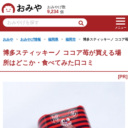
おみや
おみやげ数
9,234
個
メニュー
おみや
おみやげ情報
福岡県
福岡市
博多スティッキーノ ココア
博多スティッキーノ ココア苺が買える場
所はどこか・食べてみた口コミ