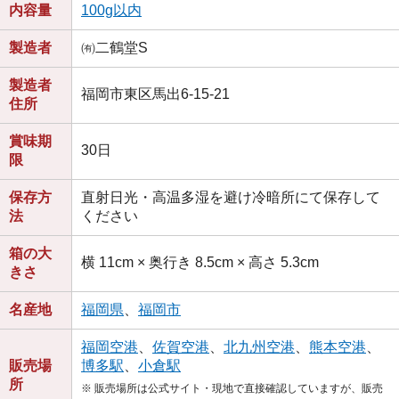
内容量
100g以内
製造者
㈲二鶴堂S
製造者
福岡市東区馬出6-15-21
住所
賞味期
30日
限
保存方
直射日光・高温多湿を避け冷暗所にて保存して
法
ください
箱の大
横 11cm × 奥行き 8.5cm × 高さ 5.3cm
きさ
名産地
福岡県
、
福岡市
福岡空港
、
佐賀空港
、
北九州空港
、
熊本空港
、
販売場
博多駅
、
小倉駅
所
※ 販売場所は公式サイト・現地で直接確認していますが、販売