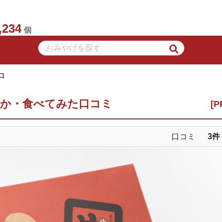
,234
個
口
こか・食べてみた口コミ
口コミ
3
件