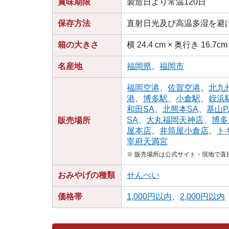
賞味期限
製造日より常温120日
保存方法
直射日光及び高温多湿を避
箱の大きさ
横 24.4 cm × 奥行き 16.7cm
名産地
福岡県
、
福岡市
福岡空港
、
佐賀空港
、
北九
港
、
博多駅
、
小倉駅
、
姪浜
和田SA
、
北熊本SA
、
基山P
SA
、
大丸福岡天神店
、
博多
販売場所
屋本店
、
井筒屋小倉店
、
ト
宰府天満宮
※ 販売場所は公式サイト・現地で
おみやげの種類
せんべい
価格帯
1,000円以内
、
2,000円以内