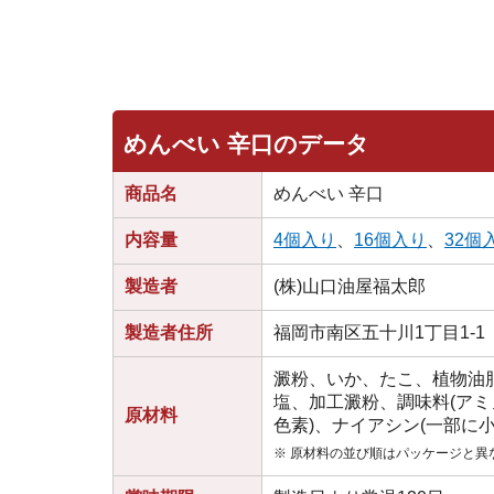
めんべい 辛口のデータ
商品名
めんべい 辛口
内容量
4個入り
、
16個入り
、
32個
製造者
(株)山口油屋福太郎
製造者住所
福岡市南区五十川1丁目1-1
澱粉、いか、たこ、植物油
塩、加工澱粉、調味料(アミ
原材料
色素)、ナイアシン(一部に
※ 原材料の並び順はパッケージと異