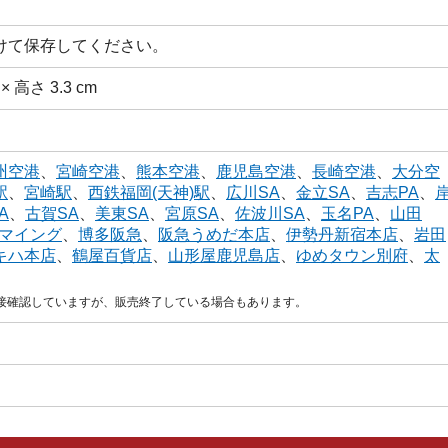
けて保存してください。
 × 高さ 3.3 cm
州空港
、
宮崎空港
、
熊本空港
、
鹿児島空港
、
長崎空港
、
大分空
駅
、
宮崎駅
、
西鉄福岡(天神)駅
、
広川SA
、
金立SA
、
吉志PA
、
A
、
古賀SA
、
美東SA
、
宮原SA
、
佐波川SA
、
玉名PA
、
山田
マイング
、
博多阪急
、
阪急うめだ本店
、
伊勢丹新宿本店
、
岩田
キハ本店
、
鶴屋百貨店
、
山形屋鹿児島店
、
ゆめタウン別府
、
太
直接確認していますが、販売終了している場合もあります。