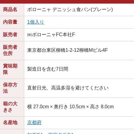
商品名
ボローニャ デニッシュ食パン(プレーン)
内容量
1個入り
販売者
㈱ボローニャFC本社F
販売者
東京都台東区柳橋1-2-12柳橋Mビル4F
住所
賞味期
製造日を含む7日間
限
保存方
直射日光、高温多湿を避けてください
法
箱の大
横 27.0cm × 奥行き 10.5cm × 高さ 8.0cm
きさ
名産地
京都府