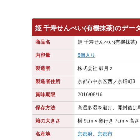
姫 千寿せんべい(有機抹茶)のデー
商品名
姫 千寿せんべい(有機抹茶)
内容量
6個入り
製造者
株式会社 鼓月 z
製造者住所
京都市中京区西ノ京畑町3
賞味期限
2016/08/16
保存方法
高温多湿を避け、開封後は
箱の大きさ
横 9cm × 奥行き 7cm × 高さ
名産地
京都府
、
京都市