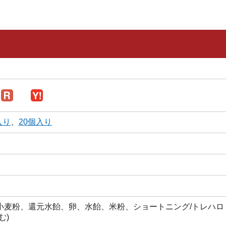
入り
、
20個入り
小麦粉、還元水飴、卵、水飴、米粉、ショートニング/トレハロ
む)