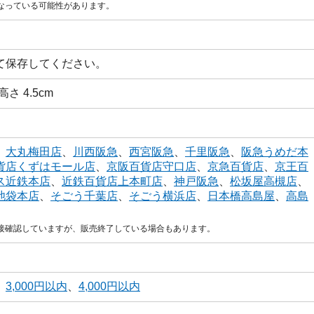
なっている可能性があります。
て保存してください。
 高さ 4.5cm
、
大丸梅田店
、
川西阪急
、
西宮阪急
、
千里阪急
、
阪急うめだ本
貨店くずはモール店
、
京阪百貨店守口店
、
京急百貨店
、
京王百
ス近鉄本店
、
近鉄百貨店上本町店
、
神戸阪急
、
松坂屋高槻店
、
池袋本店
、
そごう千葉店
、
そごう横浜店
、
日本橋高島屋
、
高島
直接確認していますが、販売終了している場合もあります。
、
3,000円以内
、
4,000円以内