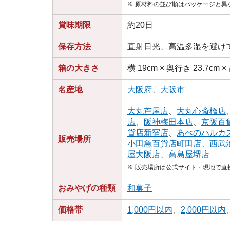
※ 原材料の並び順はパッケージと異
賞味期限
約20日
保存方法
直射日光、高温多湿を避け
箱の大きさ
横 19cm × 奥行き 23.7cm ×
名産地
大阪府
、
大阪市
大丸芦屋店
、
大丸心斎橋店
店
、
阪神梅田本店
、
京阪百
貨店新宿店
、
あべのハルカ
販売場所
小田急百貨店町田店
、
西武
屋大阪店
、
高島屋堺店
※ 販売場所は公式サイト・現地で
おみやげの種類
和菓子
価格帯
1,000円以内
、
2,000円以内