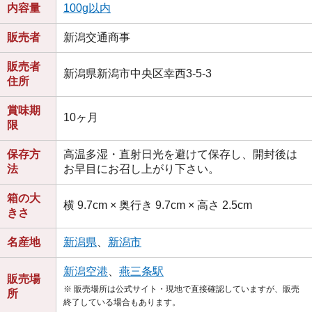
内容量
100g以内
販売者
新潟交通商事
販売者
新潟県新潟市中央区幸西3-5-3
住所
賞味期
10ヶ月
限
保存方
高温多湿・直射日光を避けて保存し、開封後は
法
お早目にお召し上がり下さい。
箱の大
横 9.7cm × 奥行き 9.7cm × 高さ 2.5cm
きさ
名産地
新潟県
、
新潟市
新潟空港
、
燕三条駅
販売場
※ 販売場所は公式サイト・現地で直接確認していますが、販売
所
終了している場合もあります。