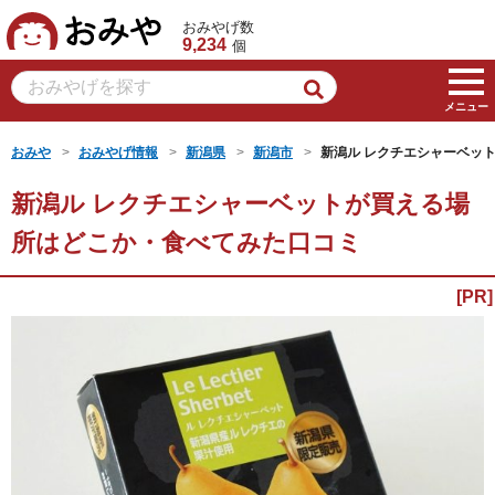
おみや
おみやげ数
9,234
個
メニュー
おみや
おみやげ情報
新潟県
新潟市
新潟ル レクチエシャーベッ
新潟ル レクチエシャーベットが買える場
所はどこか・食べてみた口コミ