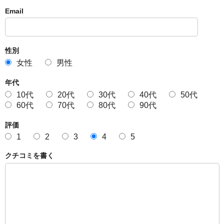
Email
性別
女性
男性
年代
10代
20代
30代
40代
50代
60代
70代
80代
90代
評価
1
2
3
4
5
クチコミを書く