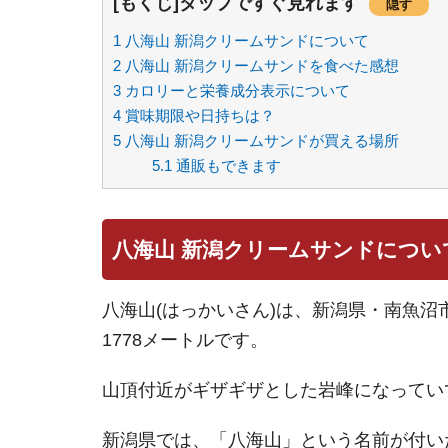
[もくじ]タップですぐ見れます
隠す
1
八海山 新潟クリームサンドについて
2
八海山 新潟クリームサンドを食べた感想
3
カロリーと栄養成分表示について
4
賞味期限や日持ちは？
5
八海山 新潟クリームサンドが買える場所
5.1
通販もできます
八海山 新潟クリームサンドについ
八海山(はっかいさん)は、新潟県・南魚
1778メートルです。
山頂付近がギザギザとした岩峰になってい
新潟県では、「八海山」という名前が付い