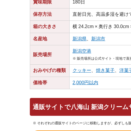
賞味期限
180日
保存方法
直射日光、高温多湿を避け
箱の大きさ
横 24.2cm × 奥行き 30.0cm 
名産地
新潟県
、
新潟市
新潟空港
販売場所
※ 販売場所は公式サイト・現地で
おみやげの種類
クッキー
、
焼き菓子
、
洋菓
価格帯
2,000円以内
通販サイトで八海山 新潟クリーム
※ それぞれの通販サイトのページに移動しますが、必ずしも