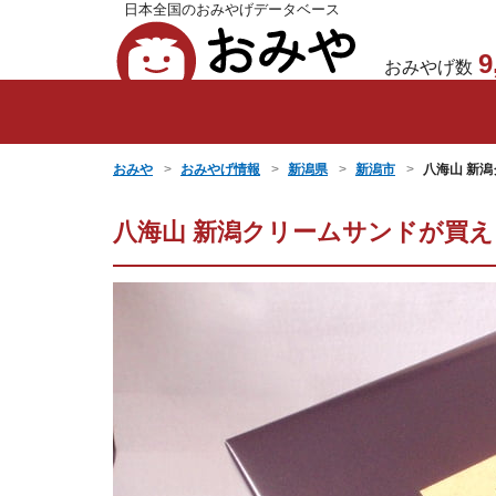
日本全国のおみやげデータベース
おみや
9
おみやげ数
おみや
おみやげ情報
新潟県
新潟市
八海山 新
八海山 新潟クリームサンドが買