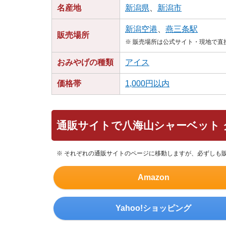
名産地
新潟県
、
新潟市
新潟空港
、
燕三条駅
販売場所
※ 販売場所は公式サイト・現地で
おみやげの種類
アイス
価格帯
1,000円以内
通販サイトで八海山シャーベット
※ それぞれの通販サイトのページに移動しますが、必ずしも
Amazon
Yahoo!ショッピング