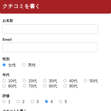
クチコミを書く
お名前
Email
性別
女性
男性
年代
10代
20代
30代
40代
50代
60代
70代
80代
90代
評価
1
2
3
4
5