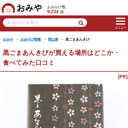
おみや
おみやげ数
9,234
個
メニュー
おみや
おみやげ情報
岡山県
黒ごまあんきび
黒ごまあんきびが買える場所はどこか・
食べてみた口コミ