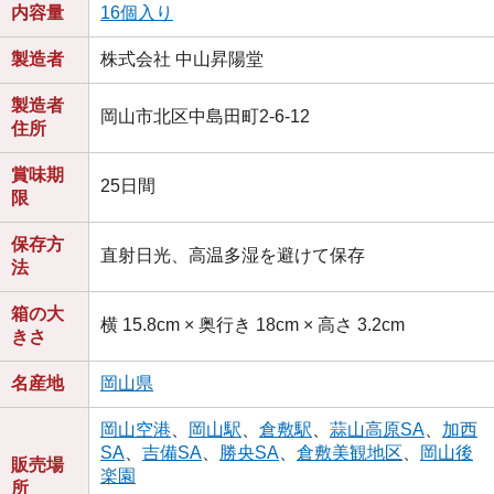
内容量
16個入り
製造者
株式会社 中山昇陽堂
製造者
岡山市北区中島田町2-6-12
住所
賞味期
25日間
限
保存方
直射日光、高温多湿を避けて保存
法
箱の大
横 15.8cm × 奥行き 18cm × 高さ 3.2cm
きさ
名産地
岡山県
岡山空港
、
岡山駅
、
倉敷駅
、
蒜山高原SA
、
加西
SA
、
吉備SA
、
勝央SA
、
倉敷美観地区
、
岡山後
販売場
楽園
所