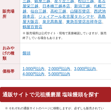
三越
、
銀座三越
、
星ヶ丘三越
、
松山三越
、
名古
屋栄三越
、
日本橋三越本店
、
新潟三越
、
札幌三
販売場
越
、
仙台三越
、
高松三越
、
山陽百貨店
、
西武池
所
袋本店
、
ジェイアール名古屋タカシマヤ
、
高島
屋大阪店
、
泉北髙島屋
、
東急百貨店吉祥寺店
、
鶴屋百貨店
※ 販売場所は公式サイト・現地で直接確認していますが、販売
終了している場合もあります。
おみや
げの種
饅頭
類
1,000円以内
、
2,000円以内
、
3,000円以内
、
価格帯
4,000円以内
、
5,000円以内
通販サイトで元祖播磨屋 塩味饅頭を探す
※ それぞれの通販サイトのページに移動しますが、必ずしも販売されてい