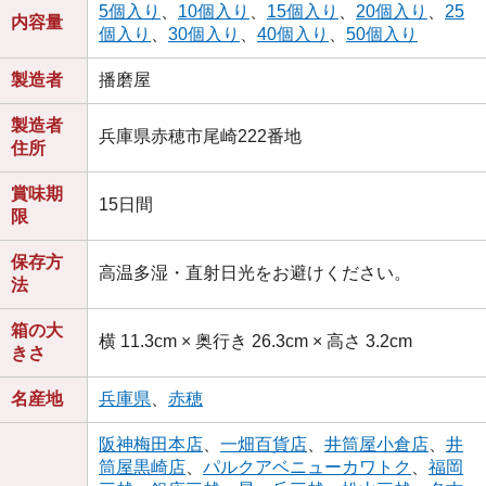
5個入り
、
10個入り
、
15個入り
、
20個入り
、
25
内容量
個入り
、
30個入り
、
40個入り
、
50個入り
製造者
播磨屋
製造者
兵庫県赤穂市尾崎222番地
住所
賞味期
15日間
限
保存方
高温多湿・直射日光をお避けください。
法
箱の大
横 11.3cm × 奥行き 26.3cm × 高さ 3.2cm
きさ
名産地
兵庫県
、
赤穂
阪神梅田本店
、
一畑百貨店
、
井筒屋小倉店
、
井
筒屋黒崎店
、
パルクアベニューカワトク
、
福岡