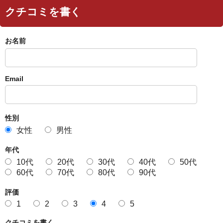
クチコミを書く
お名前
Email
性別
女性
男性
年代
10代
20代
30代
40代
50代
60代
70代
80代
90代
評価
1
2
3
4
5
クチコミを書く