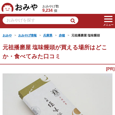
おみや
おみやげ数
9,234
個
メニュー
おみや
おみやげ情報
兵庫県
赤穂
元祖播磨屋 塩味饅頭
元祖播磨屋 塩味饅頭が買える場所はどこ
か・食べてみた口コミ