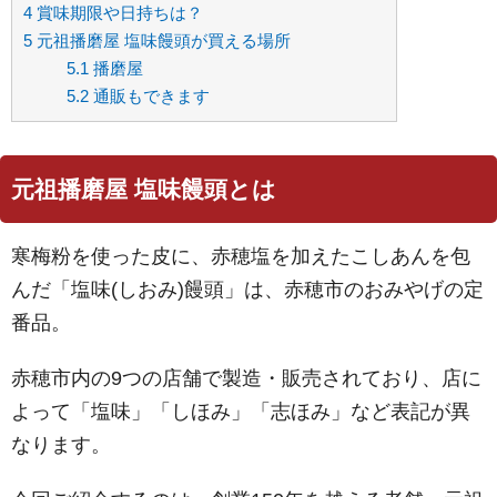
4
賞味期限や日持ちは？
5
元祖播磨屋 塩味饅頭が買える場所
5.1
播磨屋
5.2
通販もできます
元祖播磨屋 塩味饅頭とは
寒梅粉を使った皮に、赤穂塩を加えたこしあんを包
んだ「塩味(しおみ)饅頭」は、赤穂市のおみやげの定
番品。
赤穂市内の9つの店舗で製造・販売されており、店に
よって「塩味」「しほみ」「志ほみ」など表記が異
なります。