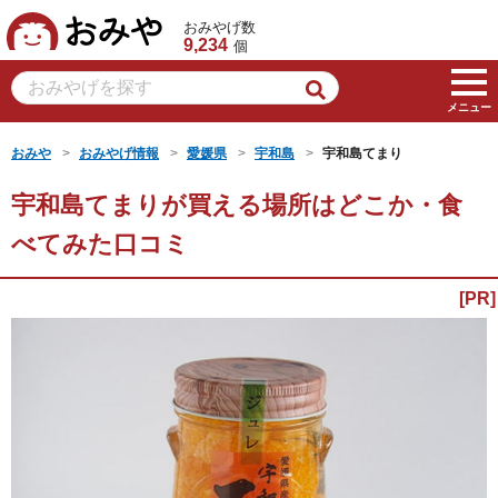
おみや
おみやげ数
9,234
個
メニュー
おみや
おみやげ情報
愛媛県
宇和島
宇和島てまり
宇和島てまりが買える場所はどこか・食
べてみた口コミ