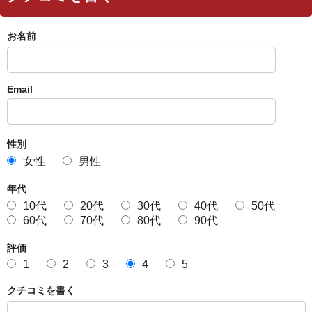
お名前
Email
性別
女性
男性
年代
10代
20代
30代
40代
50代
60代
70代
80代
90代
評価
1
2
3
4
5
クチコミを書く