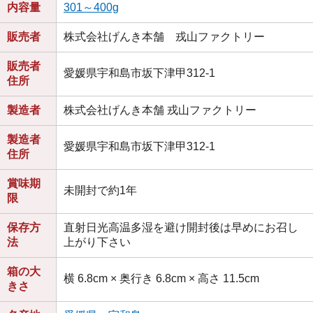
内容量
301～400g
販売者
株式会社げんき本舗 戎山ファクトリー
販売者
愛媛県宇和島市坂下津甲312-1
住所
製造者
株式会社げんき本舗 戎山ファクトリー
製造者
愛媛県宇和島市坂下津甲312-1
住所
賞味期
未開封で約1年
限
保存方
直射日光高温多湿を避け開封後は早めにお召し
法
上がり下さい
箱の大
横 6.8cm × 奥行き 6.8cm × 高さ 11.5cm
きさ