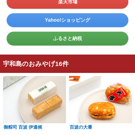
楽天市場
Yahoo!ショッピング
ふるさと納税
宇和島のおみやげ16件
御粽司 百波 伊達候
百波の大番