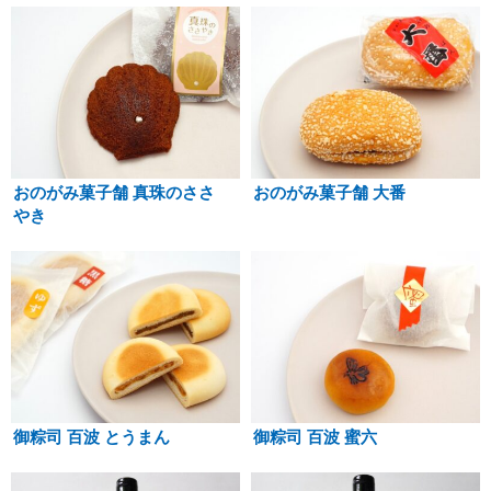
おのがみ菓子舗 真珠のささ
おのがみ菓子舗 大番
やき
御粽司 百波 とうまん
御粽司 百波 蜜六