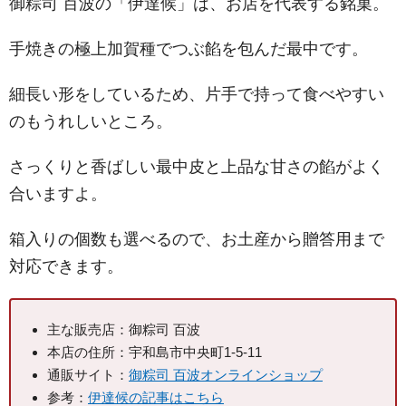
御粽司 百波の「伊達候」は、お店を代表する銘菓。
手焼きの極上加賀種でつぶ餡を包んだ最中です。
細長い形をしているため、片手で持って食べやすい
のもうれしいところ。
さっくりと香ばしい最中皮と上品な甘さの餡がよく
合いますよ。
箱入りの個数も選べるので、お土産から贈答用まで
対応できます。
主な販売店：御粽司 百波
本店の住所：宇和島市中央町1-5-11
通販サイト：
御粽司 百波オンラインショップ
参考：
伊達候の記事はこちら