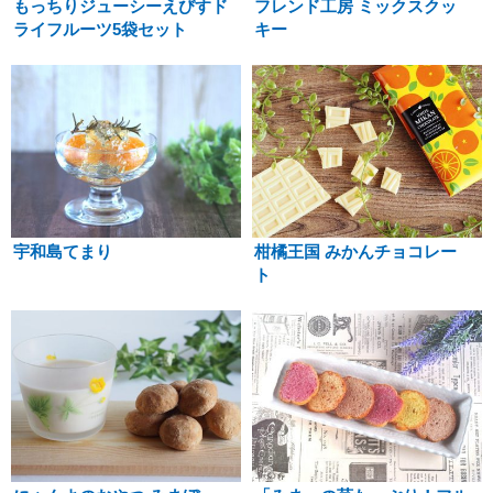
もっちりジューシーえびすド
フレンド工房 ミックスクッ
ライフルーツ5袋セット
キー
宇和島てまり
柑橘王国 みかんチョコレー
ト