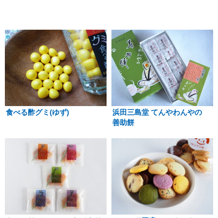
食べる酢グミ(ゆず)
浜田三島堂 てんやわんやの
善助餅