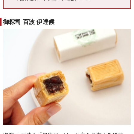
御粽司 百波 伊達候