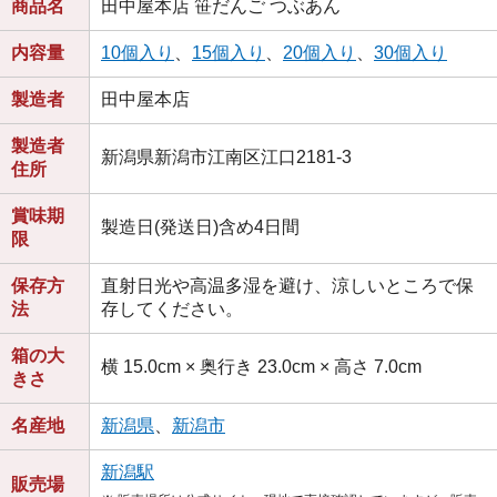
商品名
田中屋本店 笹だんご つぶあん
内容量
10個入り
、
15個入り
、
20個入り
、
30個入り
製造者
田中屋本店
製造者
新潟県新潟市江南区江口2181-3
住所
賞味期
製造日(発送日)含め4日間
限
保存方
直射日光や高温多湿を避け、涼しいところで保
法
存してください。
箱の大
横 15.0cm × 奥行き 23.0cm × 高さ 7.0cm
きさ
名産地
新潟県
、
新潟市
新潟駅
販売場