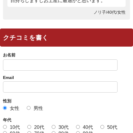
日持ちしますしお土産に最適かと思います。
ノリ子/40代/女性
クチコミを書く
お名前
Email
性別
女性
男性
年代
10代
20代
30代
40代
50代