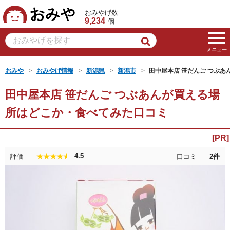
おみや
おみやげ数
9,234
個
メニュー
おみや
おみやげ情報
新潟県
新潟市
田中屋本店 笹だんご つぶあ
田中屋本店 笹だんご つぶあんが買える場
所はどこか・食べてみた口コミ
4.5
評価
口コミ
2
件
★★★★★