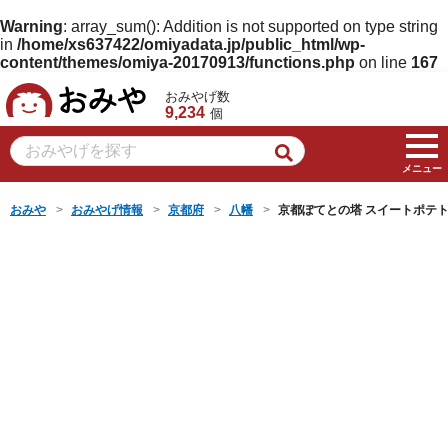
Warning
: array_sum(): Addition is not supported on type string
in
/home/xs637422/omiyadata.jp/public_html/wp-
content/themes/omiya-20170913/functions.php
on line
167
おみや
おみやげ数
9,234
個
メニュー
おみや
おみやげ情報
京都府
八幡
京都ぽてとの塔 スイートポテ