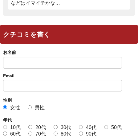
などはイマイチかな…
クチコミを書く
お名前
Email
性別
女性
男性
年代
10代
20代
30代
40代
50代
60代
70代
80代
90代