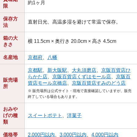
約1ヶ月
限
保存方
直射日光、高温多湿を避けて常温で保存。
法
箱の大
横 11.5cm × 奥行き 20.0cm × 高さ 4.5cm
きさ
名産地
京都府
、
八幡
京都駅
、
新大阪駅
、
大丸須磨店
、
京阪百貨店ひ
らかた店
、
京阪百貨店くずはモール店
、
京阪百
販売場
貨店モール京橋店
、
京阪百貨店すみのどう店
所
※ 販売場所は公式サイト・現地で直接確認していますが、販売
終了している場合もあります。
おみや
げの種
スイートポテト
、
洋菓子
類
価格帯
2,000円以内
、
3,000円以内
、
4,000円以内