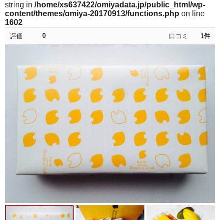
string in
/home/xs637422/omiyadata.jp/public_html/wp-
content/themes/omiya-20170913/functions.php
on line
1602
0
評価
口コミ
1
件
★★★★★