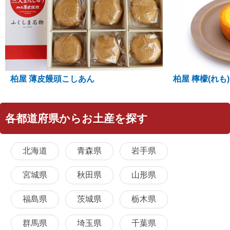
柏屋 薄皮饅頭こしあん
柏屋 檸檬(れも)
各都道府県からお土産を探す
北海道
青森県
岩手県
宮城県
秋田県
山形県
福島県
茨城県
栃木県
群馬県
埼玉県
千葉県