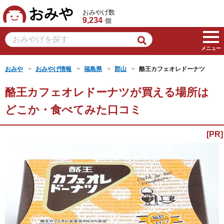
おみや
おみやげ数
9,234
個
メニュー
おみや
おみやげ情報
福島県
郡山
酪王カフェオレドーナツ
酪王カフェオレドーナツが買える場所は
どこか・食べてみた口コミ