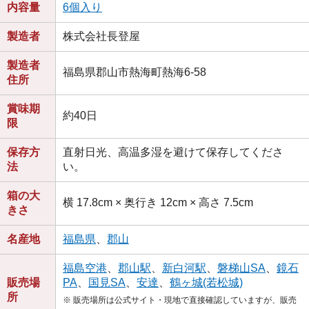
内容量
6個入り
製造者
株式会社長登屋
製造者
福島県郡山市熱海町熱海6-58
住所
賞味期
約40日
限
保存方
直射日光、高温多湿を避けて保存してくださ
法
い。
箱の大
横 17.8cm × 奥行き 12cm × 高さ 7.5cm
きさ
名産地
福島県
、
郡山
福島空港
、
郡山駅
、
新白河駅
、
磐梯山SA
、
鏡石
販売場
PA
、
国見SA
、
安達
、
鶴ヶ城(若松城)
所
※ 販売場所は公式サイト・現地で直接確認していますが、販売