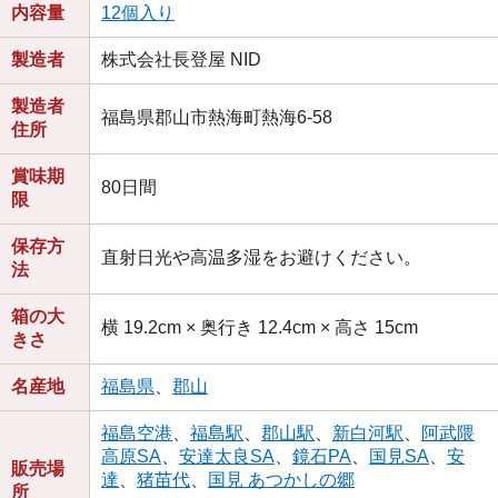
内容量
12個入り
製造者
株式会社長登屋 NID
製造者
福島県郡山市熱海町熱海6-58
住所
賞味期
80日間
限
保存方
直射日光や高温多湿をお避けください。
法
箱の大
横 19.2cm × 奥行き 12.4cm × 高さ 15cm
きさ
名産地
福島県
、
郡山
福島空港
、
福島駅
、
郡山駅
、
新白河駅
、
阿武隈
高原SA
、
安達太良SA
、
鏡石PA
、
国見SA
、
安
販売場
達
、
猪苗代
、
国見 あつかしの郷
所