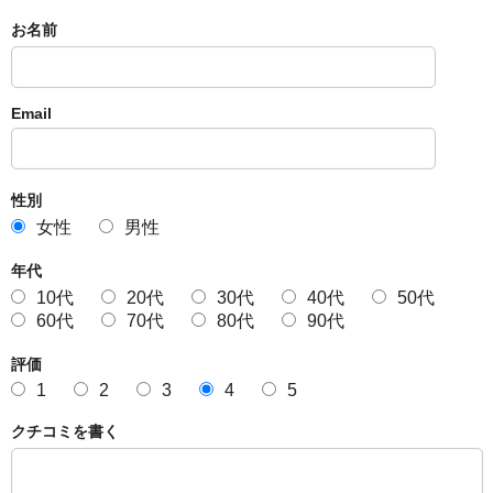
お名前
Email
性別
女性
男性
年代
10代
20代
30代
40代
50代
60代
70代
80代
90代
評価
1
2
3
4
5
クチコミを書く