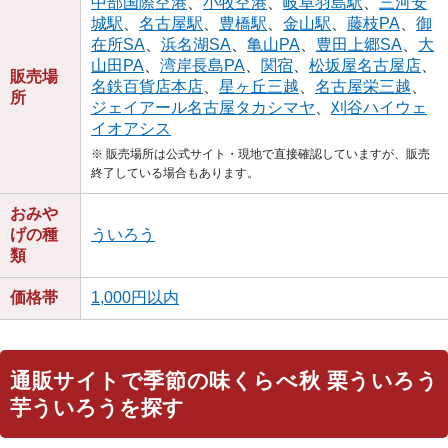
中部国際空港
、
小牧空港
、
岐阜羽島駅
、
三河安
城駅
、
名古屋駅
、
豊橋駅
、
金山駅
、
藤枝PA
、
御
在所SA
、
浜名湖SA
、
亀山PA
、
豊田上郷SA
、
大
山田PA
、
湾岸長島PA
、
関宿
、
松坂屋名古屋店
、
販売場
名鉄百貨店本店
、
星ヶ丘三越
、
名古屋栄三越
、
所
ジェイアール名古屋タカシマヤ
、
刈谷ハイウェ
イオアシス
※ 販売場所は公式サイト・現地で直接確認していますが、販売
終了している場合もあります。
おみや
げの種
ういろう
類
価格帯
1,000円以内
通販サイトで季節の味くらべ秋 栗ういろう
芋ういろうを探す