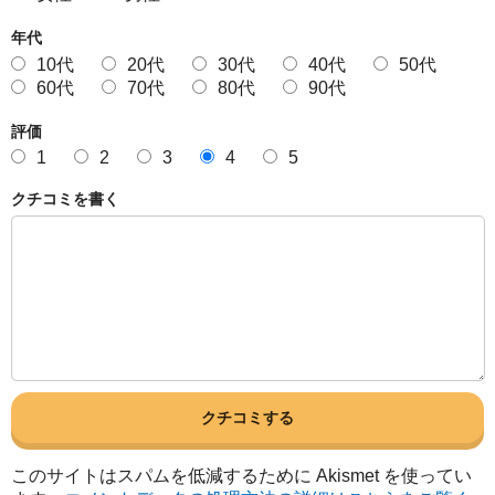
年代
10代
20代
30代
40代
50代
60代
70代
80代
90代
評価
1
2
3
4
5
クチコミを書く
このサイトはスパムを低減するために Akismet を使ってい