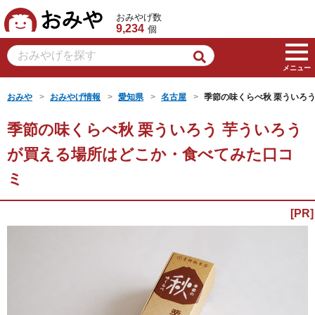
おみや
おみやげ数
9,234
個
メニュー
おみや
おみやげ情報
愛知県
名古屋
季節の味くらべ秋 栗ういろう
季節の味くらべ秋 栗ういろう 芋ういろう
が買える場所はどこか・食べてみた口コ
ミ