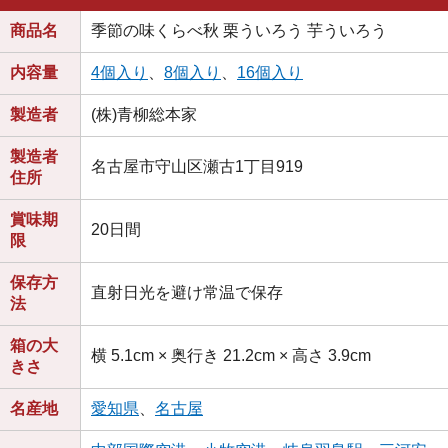
商品名
季節の味くらべ秋 栗ういろう 芋ういろう
内容量
4個入り
、
8個入り
、
16個入り
製造者
(株)青柳総本家
製造者
名古屋市守山区瀬古1丁目919
住所
賞味期
20日間
限
保存方
直射日光を避け常温で保存
法
箱の大
横 5.1cm × 奥行き 21.2cm × 高さ 3.9cm
きさ
名産地
愛知県
、
名古屋