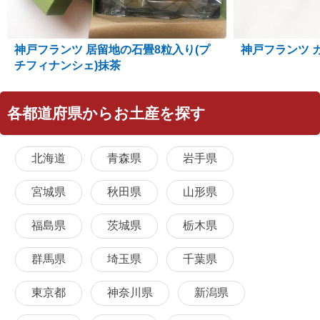
神戸フランツ 居留地の石畳8粒入り(プ
神戸フランツ カー
チフィナンシェ)抹茶
各都道府県からお土産を探す
北海道
青森県
岩手県
宮城県
秋田県
山形県
福島県
茨城県
栃木県
群馬県
埼玉県
千葉県
東京都
神奈川県
新潟県