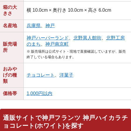
箱の大
横 10.0cm × 奥行き 10.0cm × 高さ 6.0cm
きさ
名産地
兵庫県
、
神戸
神戸ハーバーランド
、
北野異人館街
、
北野工房
販売場
のまち
、
神戸南京町
所
※ 販売場所は公式サイト・現地で直接確認していますが、販売
終了している場合もあります。
おみや
げの種
チョコレート
、
洋菓子
類
価格帯
1,000円以内
通販サイトで神戸フランツ 神戸ハイカラチ
ョコレート(ホワイト)を探す