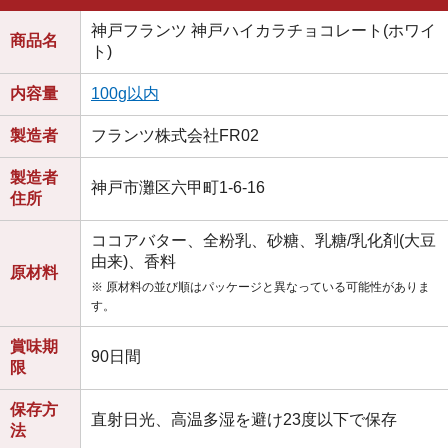
神戸フランツ 神戸ハイカラチョコレート(ホワイ
商品名
ト)
内容量
100g以内
製造者
フランツ株式会社FR02
製造者
神戸市灘区六甲町1-6-16
住所
ココアバター、全粉乳、砂糖、乳糖/乳化剤(大豆
由来)、香料
原材料
※ 原材料の並び順はパッケージと異なっている可能性がありま
す。
賞味期
90日間
限
保存方
直射日光、高温多湿を避け23度以下で保存
法