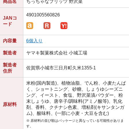
商品名
ちっちゃなプリッツ 野沢菜
4901005560826
JANコ
ード
内容量
6個入り
製造者
ヤマキ製菓株式会社 小城工場
製造者
佐賀県小城市三日月町久米1355-1
住所
米粉(国内製造)、植物油脂、でん粉、小麦たんぱ
く、ショートニング、砂糖、しょうゆシーズニ
ング、イースト、食塩、野沢菜漬パウダー、粉
末しょうゆ、唐辛子/調味料(アミノ酸等)、乳化
原材料
剤、香料、クチナシ色素、増粘剤(キサンタンガ
ム)、酸味料、(一部に小麦・大豆を含む)
※ 原材料の並び順はパッケージと異なっている可能性がありま
す。