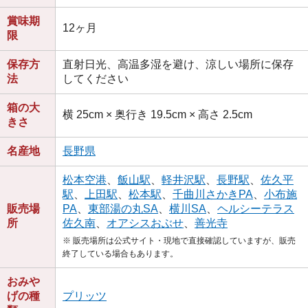
賞味期
12ヶ月
限
保存方
直射日光、高温多湿を避け、涼しい場所に保存
法
してください
箱の大
横 25cm × 奥行き 19.5cm × 高さ 2.5cm
きさ
名産地
長野県
松本空港
、
飯山駅
、
軽井沢駅
、
長野駅
、
佐久平
駅
、
上田駅
、
松本駅
、
千曲川さかきPA
、
小布施
販売場
PA
、
東部湯の丸SA
、
横川SA
、
ヘルシーテラス
所
佐久南
、
オアシスおぶせ
、
善光寺
※ 販売場所は公式サイト・現地で直接確認していますが、販売
終了している場合もあります。
おみや
げの種
プリッツ