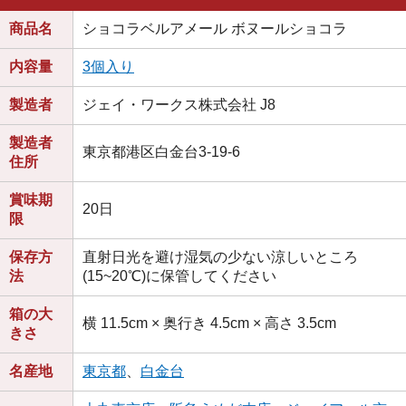
商品名
ショコラベルアメール ボヌールショコラ
内容量
3個入り
製造者
ジェイ・ワークス株式会社 J8
製造者
東京都港区白金台3-19-6
住所
賞味期
20日
限
保存方
直射日光を避け湿気の少ない涼しいところ
法
(15~20℃)に保管してください
箱の大
横 11.5cm × 奥行き 4.5cm × 高さ 3.5cm
きさ
名産地
東京都
、
白金台