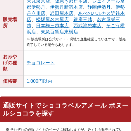
大丸東京店
、
阪急うめだ本店
、
ジェイアール京
都伊勢丹
、
伊勢丹新宿本店
、
静岡伊勢丹
、
伊勢
丹立川店
、
岩田屋本店
、
あべのハルカス近鉄本
販売場
店
、
松坂屋名古屋店
、
銀座三越
、
名古屋栄三
所
越
、
日本橋三越本店
、
西武池袋本店
、
そごう横
浜店
、
東急百貨店東横店
※ 販売場所は公式サイト・現地で直接確認していますが、販売
終了している場合もあります。
おみや
げの種
チョコレート
類
価格帯
1,000円以内
通販サイトでショコラベルアメール ボヌー
ルショコラを探す
※ それぞれの通販サイトのページに移動しますが、必ずしも販売されてい