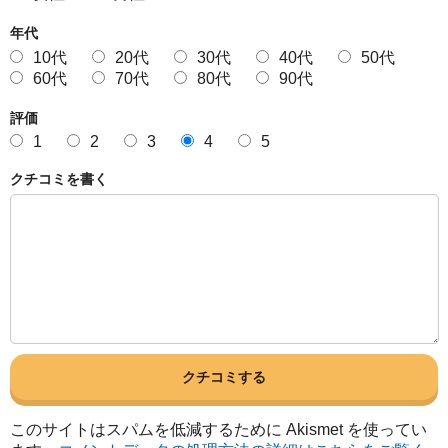
年代
10代
20代
30代
40代
50代
60代
70代
80代
90代
評価
1
2
3
4
5
クチコミを書く
このサイトはスパムを低減するために Akismet を使ってい