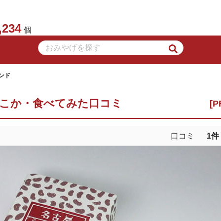
,234
個
ンド
どこか・食べてみた口コミ
口コミ
1
件