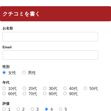
クチコミを書く
お名前
Email
性別
女性
男性
年代
10代
20代
30代
40代
50代
60代
70代
80代
90代
評価
1
2
3
4
5