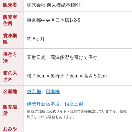
販売者
株式会社 榮太樓總本鋪KT
販売者
東京都中央区日本橋1-2-5
住所
賞味期
約 8ヶ月
限
保存方
直射日光、高温多湿を避けて保存
法
箱の大
横 7.5cm × 奥行き 7.5cm × 高さ 5.0cm
きさ
名産地
東京都
、
日本橋
伊勢丹新宿本店
、
銀座三越
販売場
※ 販売場所は公式サイト・現地で直接確認していますが、販売
所
終了している場合もあります。
おみや