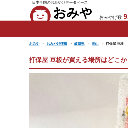
日本全国のおみやげデータベース
おみや
9
おみやげ数
おみや
おみやげ情報
岐阜県
高山
打保屋 豆板
打保屋 豆板が買える場所はどこ