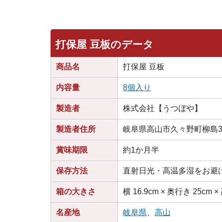
打保屋 豆板のデータ
商品名
打保屋 豆板
内容量
8個入り
製造者
株式会社【うつぼや】
製造者住所
岐阜県高山市久々野町柳島34
賞味期限
約1か月半
保存方法
直射日光・高温多湿をお避
箱の大きさ
横 16.9cm × 奥行き 25cm ×
名産地
岐阜県
、
高山