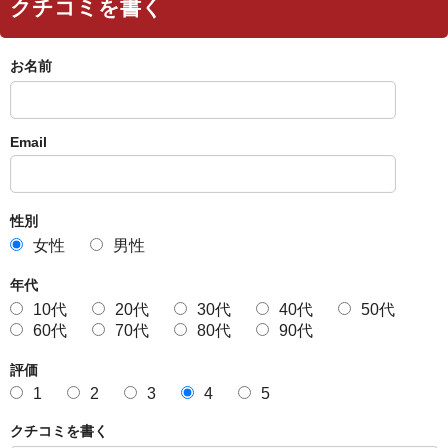
クチコミを書く
お名前
Email
性別
女性
男性
年代
10代
20代
30代
40代
50代
60代
70代
80代
90代
評価
1
2
3
4
5
クチコミを書く