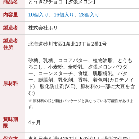
商品名
とうきびチョコ【夕張メロン】
内容量
10個入り
、
16個入り
、
28個入り
製造者
株式会社ホリ
製造者
北海道砂川市西1条北19丁目2番1号
住所
砂糖、乳糖、ココアバター、植物油脂、とうも
ろこし、小麦粉、全粉乳、夕張メロンパウダ
ー、コーンスターチ、食塩、脱脂粉乳、バタ
ー、膨脹剤、乳化剤、香料、着色料(カロテノイ
原材料
ド)、酸化防止剤(V.E)、原材料の一部に大豆を含
む)
※ 原材料の並び順はパッケージと異なっている可能性がありま
す。
賞味期
4ヶ月
限
保存方
直射日光を避け28℃以下の涼しい場所で保管し