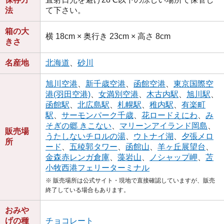
法
て下さい。
箱の大
横 18cm × 奥行き 23cm × 高さ 8cm
きさ
名産地
北海道
、
砂川
旭川空港
、
新千歳空港
、
函館空港
、
東京国際空
港(羽田空港)
、
女満別空港
、
木古内駅
、
旭川駅
、
函館駅
、
北広島駅
、
札幌駅
、
稚内駅
、
有楽町
駅
、
サーモンパーク千歳
、
花ロードえにわ
、
み
そぎの郷 きこない
、
マリーンアイランド岡島
、
販売場
うたしないチロルの湯
、
ウトナイ湖
、
夕張メロ
所
ード
、
五稜郭タワー
、
函館山
、
羊ヶ丘展望台
、
金森赤レンガ倉庫
、
藻岩山
、
ノシャップ岬
、
苫
小牧西港フェリーターミナル
※ 販売場所は公式サイト・現地で直接確認していますが、販売
終了している場合もあります。
おみや
げの種
チョコレート