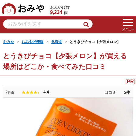
おみや
おみやげ数
9,234
個
メニュー
おみや
おみやげ情報
北海道
とうきびチョコ【夕張メロン】
とうきびチョコ【夕張メロン】が買える
場所はどこか・食べてみた口コミ
4.4
評価
口コミ
5
件
★★★★★