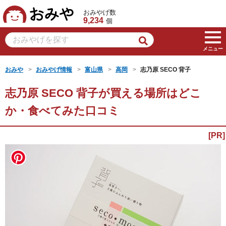
おみや
おみやげ数
9,234
個
メニュー
おみや
おみやげ情報
富山県
高岡
志乃原 SECO 背子
志乃原 SECO 背子が買える場所はどこ
か・食べてみた口コミ