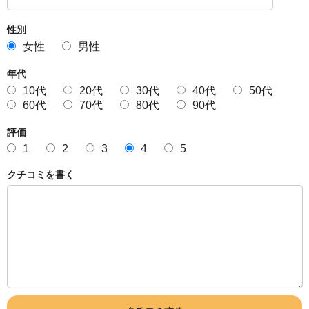
性別
女性
男性
年代
10代
20代
30代
40代
50代
60代
70代
80代
90代
評価
1
2
3
4
5
クチコミを書く