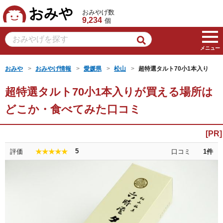
おみや
おみやげ数
9,234
個
メニュー
おみや
おみやげ情報
愛媛県
松山
超特選タルト70小1本入り
超特選タルト70小1本入りが買える場所は
どこか・食べてみた口コミ
5
評価
口コミ
1
件
★★★★★