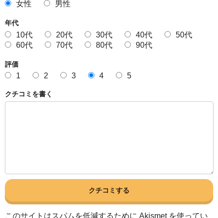
女性
男性
年代
10代
20代
30代
40代
50代
60代
70代
80代
90代
評価
1
2
3
4
5
クチコミを書く
このサイトはスパムを低減するために Akismet を使ってい