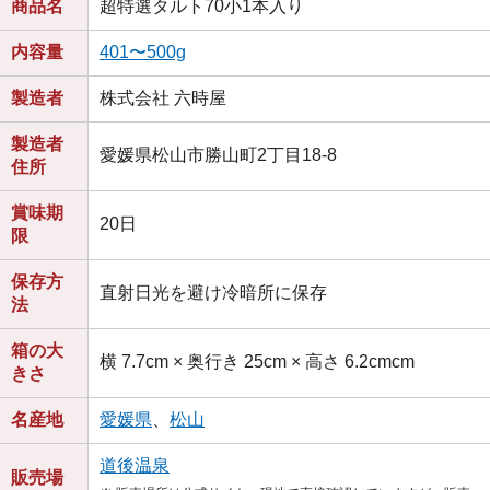
商品名
超特選タルト70小1本入り
内容量
401〜500g
製造者
株式会社 六時屋
製造者
愛媛県松山市勝山町2丁目18-8
住所
賞味期
20日
限
保存方
直射日光を避け冷暗所に保存
法
箱の大
横 7.7cm × 奥行き 25cm × 高さ 6.2cmcm
きさ
名産地
愛媛県
、
松山
道後温泉
販売場