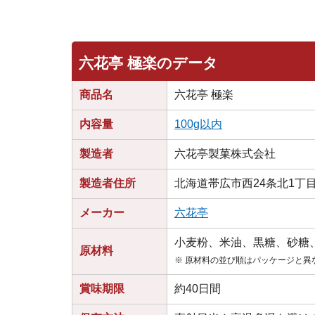
六花亭 極楽のデータ
商品名
六花亭 極楽
内容量
100g以内
製造者
六花亭製菓株式会社
製造者住所
北海道帯広市西24条北1丁目3
メーカー
六花亭
小麦粉、米油、黒糖、砂糖
原材料
※ 原材料の並び順はパッケージと異
賞味期限
約40日間