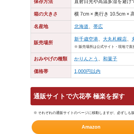
保存方法
直射日光や高温多湿を避け
箱の大きさ
横 7cm × 奥行き 10.5cm × 
名産地
北海道
、
帯広
新千歳空港
、
大丸札幌店
、
販売場所
※ 販売場所は公式サイト・現地で
おみやげの種類
かりんとう
、
和菓子
価格帯
1,000円以内
通販サイトで六花亭 極楽を探す
※ それぞれの通販サイトのページに移動しますが、必ずしも
Amazon