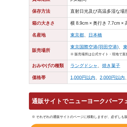
保存方法
直射日光及び高温多湿な場
箱の大きさ
横 8.9cm × 奥行き 7.7cm × 
名産地
東京都
、
日本橋
東京国際空港(羽田空港)
、
販売場所
※ 販売場所は公式サイト・現地で
おみやげの種類
ラングドシャ
、
焼き菓子
価格帯
1,000円以内
、
2,000円以内
通販サイトでニューヨークパーフ
※ それぞれの通販サイトのページに移動しますが、必ずしも