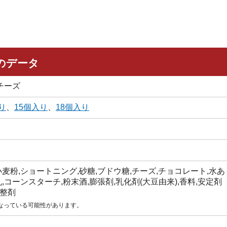
のデータ
チーズ
り
、
15個入り
、
18個入り
小麦粉,ショートニング,砂糖,ブドウ糖,チーズ,チョコレート,水あ
,コーンスターチ,粉末酒,膨張剤,乳化剤(大豆由来),香料,安定剤
調整剤
なっている可能性があります。