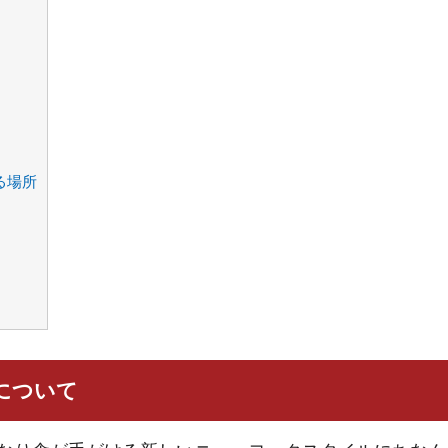
る場所
について