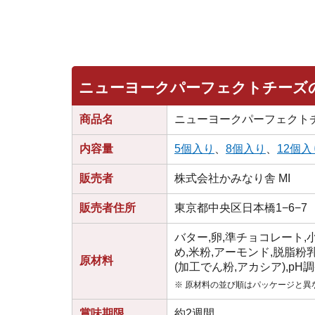
ニューヨークパーフェクトチーズ
商品名
ニューヨークパーフェクト
内容量
5個入り
、
8個入り
、
12個入
販売者
株式会社かみなり舎 MI
販売者住所
東京都中央区日本橋1−6−7
バター,卵,準チョコレート,
め,米粉,アーモンド,脱脂粉乳
原材料
(加工でん粉,アカシア),pH
※ 原材料の並び順はパッケージと異
賞味期限
約2週間