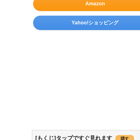
Amazon
Yahoo!ショッピング
[もくじ]タップですぐ見れます
隠す