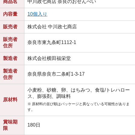
商品名
中川政七商店 奈良のおせんべい
内容量
10個入り
販売者
株式会社 中川政七商店
販売者
奈良市東九条町1112-1
住所
製造者
株式会社横田福栄堂
製造者
奈良県奈良市二条町1-3-17
住所
小麦粉、砂糖、卵、はちみつ、食塩/トレハロー
ス、膨張剤、調味料
原材料
※ 原材料の並び順はパッケージと異なっている可能性がありま
す。
賞味期
180日
限