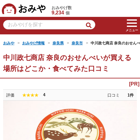
おみや
おみやげ数
9,234
個
メニュー
おみや
おみやげ情報
奈良県
奈良市
中川政七商店 奈良のおせん
中川政七商店 奈良のおせんべいが買える
場所はどこか・食べてみた口コミ
4
評価
口コミ
1
件
★★★★★