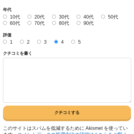
年代
10代
20代
30代
40代
50代
60代
70代
80代
90代
評価
1
2
3
4
5
クチコミを書く
このサイトはスパムを低減するために Akismet を使ってい