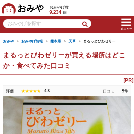
おみや
おみやげ数
9,234
個
メニュー
おみや
おみやげ情報
熊本県
天草
まるっとびわゼリー
まるっとびわゼリーが買える場所はどこ
か・食べてみた口コミ
4.8
評価
口コミ
5
件
★★★★★