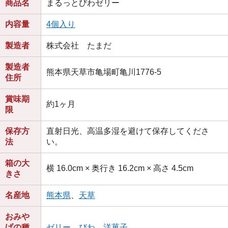
商品名
まるっとびわゼリー
内容量
4個入り
製造者
株式会社 たまだ
製造者
熊本県天草市亀場町亀川1776-5
住所
賞味期
約1ヶ月
限
保存方
直射日光、高温多湿を避けて保存してくださ
法
い。
箱の大
横 16.0cm × 奥行き 16.2cm × 高さ 4.5cm
きさ
名産地
熊本県
、
天草
おみや
げの種
ゼリー
、
びわ
、
洋菓子