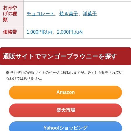
おみや
げの種
チョコレート
、
焼き菓子
、
洋菓子
類
価格帯
1,000円以内
、
2,000円以内
通販サイトでマンゴーブラウニーを探す
※ それぞれの通販サイトのページに移動しますが、必ずしも販売されてい
るわけではありません。
Amazon
楽天市場
Yahoo!ショッピング