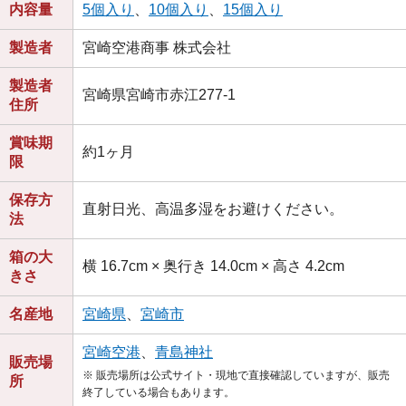
内容量
5個入り
、
10個入り
、
15個入り
製造者
宮崎空港商事 株式会社
製造者
宮崎県宮崎市赤江277‐1
住所
賞味期
約1ヶ月
限
保存方
直射日光、高温多湿をお避けください。
法
箱の大
横 16.7cm × 奥行き 14.0cm × 高さ 4.2cm
きさ
名産地
宮崎県
、
宮崎市
宮崎空港
、
青島神社
販売場
※ 販売場所は公式サイト・現地で直接確認していますが、販売
所
終了している場合もあります。