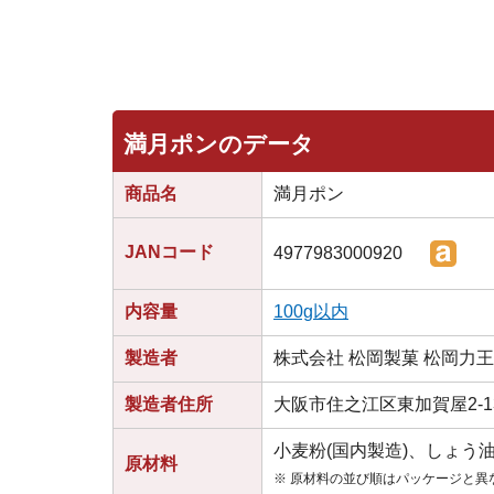
満月ポンのデータ
商品名
満月ポン
JANコード
4977983000920
内容量
100g以内
製造者
株式会社 松岡製菓 松岡力
製造者住所
大阪市住之江区東加賀屋2-13
小麦粉(国内製造)、しょう油
原材料
※ 原材料の並び順はパッケージと異