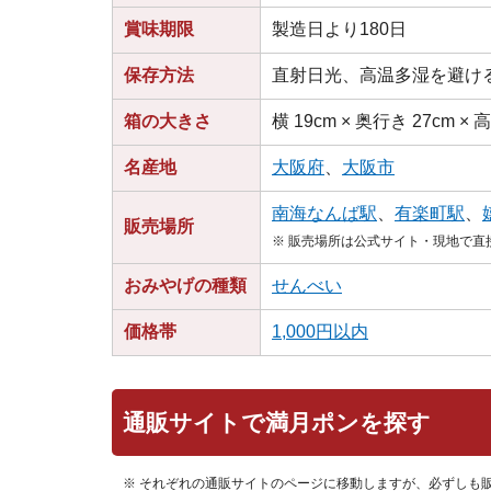
賞味期限
製造日より180日
保存方法
直射日光、高温多湿を避け
箱の大きさ
横 19cm × 奥行き 27cm × 
名産地
大阪府
、
大阪市
南海なんば駅
、
有楽町駅
、
販売場所
※ 販売場所は公式サイト・現地で
おみやげの種類
せんべい
価格帯
1,000円以内
通販サイトで満月ポンを探す
※ それぞれの通販サイトのページに移動しますが、必ずしも