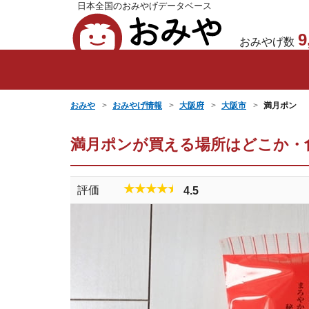
日本全国のおみやげデータベース
おみや
9
おみやげ数
おみや
おみやげ情報
大阪府
大阪市
満月ポン
満月ポンが買える場所はどこか・
★★★★★
評価
4.5