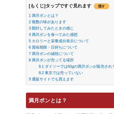
[もくじ]タップですぐ見れます
隠す
1
満月ポンとは？
2
複数の味があります
3
開封してみたときの感じ
4
満月ポンを食べてみた感想
5
カロリーと栄養成分表示について
6
賞味期限・日持ちについて
7
満月ポンの値段について
8
満月ポンが売ってる場所
8.1
ダイソーでは60gの満月ポンが販売され
8.2
東京では売っていない
9
通販サイトでも買えます
満月ポンとは？