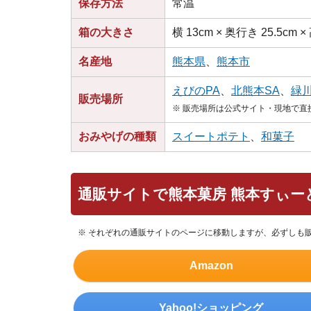
保存方法
常温
箱の大きさ
横 13cm × 奥行き 25.5cm ×
名産地
熊本県
、
熊本市
えびのPA
、
北熊本SA
、
緑川
販売場所
※ 販売場所は公式サイト・現地で
おみやげの種類
スイートポテト
、
和菓子
通販サイトで熊本菓房 熊本すぃー
※ それぞれの通販サイトのページに移動しますが、必ずしも
Amazon
Yahoo!ショッピング