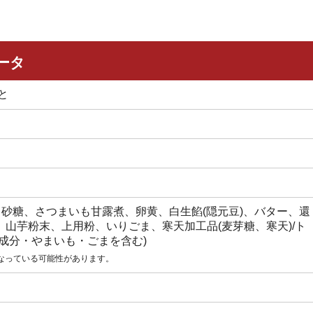
ータ
と
、砂糖、さつまいも甘露煮、卵黄、白生餡(隠元豆)、バター、還
山芋粉末、上用粉、いりごま、寒天加工品(麦芽糖、寒天)/ト
成分・やまいも・ごまを含む)
なっている可能性があります。