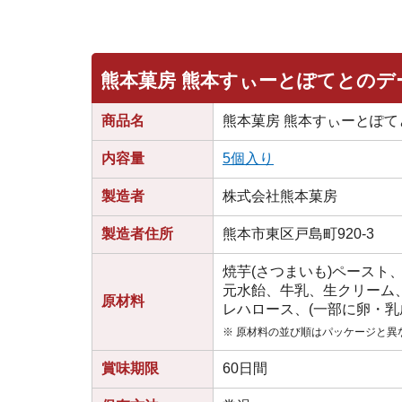
熊本菓房 熊本すぃーとぽてとのデ
商品名
熊本菓房 熊本すぃーとぽて
内容量
5個入り
製造者
株式会社熊本菓房
製造者住所
熊本市東区戸島町920-3
焼芋(さつまいも)ペースト
元水飴、牛乳、生クリーム、
原材料
レハロース、(一部に卵・乳
※ 原材料の並び順はパッケージと異
賞味期限
60日間