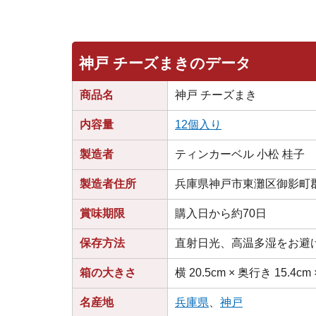
神戸 チーズまきのデータ
商品名
神戸 チーズまき
内容量
12個入り
製造者
ティンカーベル 小松 桂子
製造者住所
兵庫県神戸市東灘区御影町郡
賞味期限
購入日から約70日
保存方法
直射日光、高温多湿をお避
箱の大きさ
横 20.5cm × 奥行き 15.4cm 
名産地
兵庫県
、
神戸