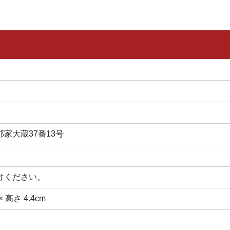
家大蔵37番13号
けください。
× 高さ 4.4cm